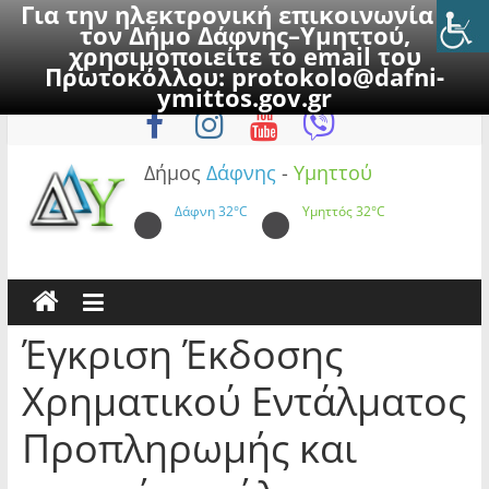
Για την ηλεκτρονική επικοινωνία με
τον Δήμο Δάφνης–Υμηττού,
χρησιμοποιείτε το email του
Πρωτοκόλλου:
protokolo@dafni-
Skip
Παρασκευή, 7 Αυγούστου 2026
ymittos.gov.gr
to
content
Δήμος
Δάφνης
-
Υμηττού
Δάφνη
32°C
Υμηττός
32°C
Έγκριση Έκδοσης
Χρηματικού Εντάλματος
Προπληρωμής και