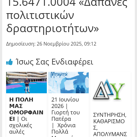
15.6471.0004 «Δαπάνες
πολιτιστικών
δραστηριοτήτων»
Δημοσίευση: 26 Νοεμβρίου 2025, 09:12
Ίσως Σας Ενδιαφέρει
𝝜 𝝥𝝤𝝠𝝜
21 Ιουνίου
𝝡𝝖𝝨
2026 |
𝝤𝝡𝝤𝝦𝝫𝝖𝝞𝝢
Γιορτή του
ΣΥΝΤΗΡΗΣΗ,
𝝚𝝞 | Οι
Πατέρα
ΚΑΘΑΡΙΣΜΟ
σχολικές
| Χρόνια
Σ,
αυλές
Πολλά
ΑΠΟΛΥΜΑΝΣ