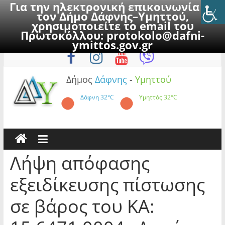
Για την ηλεκτρονική επικοινωνία με
τον Δήμο Δάφνης–Υμηττού,
χρησιμοποιείτε το email του
Πρωτοκόλλου:
protokolo@dafni-
Skip
Κυριακή, 9 Αυγούστου 2026
ymittos.gov.gr
to
content
Δήμος
Δάφνης
-
Υμηττού
Δάφνη
32°C
Υμηττός
32°C
Λήψη απόφασης
εξειδίκευσης πίστωσης
σε βάρος του ΚΑ: