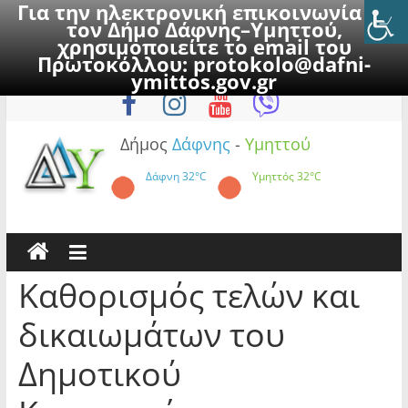
Για την ηλεκτρονική επικοινωνία με
τον Δήμο Δάφνης–Υμηττού,
χρησιμοποιείτε το email του
Πρωτοκόλλου:
protokolo@dafni-
Skip
Κυριακή, 9 Αυγούστου 2026
ymittos.gov.gr
to
content
Δήμος
Δάφνης
-
Υμηττού
Δάφνη
32°C
Υμηττός
32°C
Καθορισμός τελών και
δικαιωμάτων του
Δημοτικού