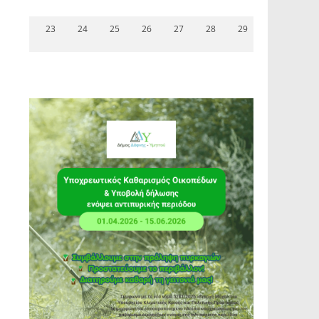
23
24
25
26
27
28
29
ς