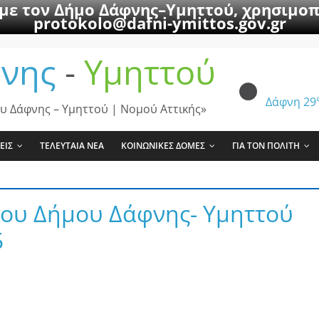
 με τον Δήμο Δάφνης–Υμηττού, χρησιμοπ
protokolo@dafni-ymittos.gov.gr
νης
-
Υμηττού
Δάφνη
29
υ Δάφνης – Υμηττού | Νομού Αττικής»
ΕΙΣ
ΤΕΛΕΥΤΑΙΑ ΝΕΑ
ΚΟΙΝΩΝΙΚΕΣ ΔΟΜΕΣ
ΓΙΑ ΤΟΝ ΠΟΛΙΤΗ
του Δήμου Δάφνης- Υμηττού
5