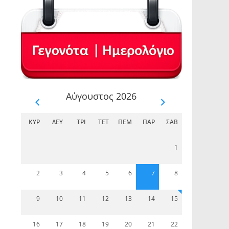
Αύγουστος 2026
Π
ΚΥΡ
ΔΕΥ
ΤΡΊ
ΤΕΤ
ΠΈΜ
ΠΑΡ
ΣΆΒ
1
2
3
4
5
6
7
8
9
10
11
12
13
14
15
Π
16
17
18
19
20
21
22