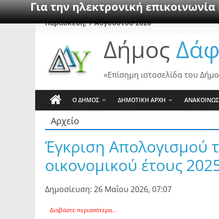
Για την ηλεκτρονική επικοινωνία
Skip
Παρασκευή, 7 Αυγούστου 2026
to
Δήμος
Δάφ
content
«Επίσημη ιστοσελίδα του Δήμο
Ο ΔΗΜΟΣ
ΔΗΜΟΤΙΚΗ ΑΡΧΗ
ΑΝΑΚΟΙΝΩΣ
Αρχείο
Έγκριση Απολογισμού 
οικονομικού έτους 202
Δημοσίευση: 26 Μαΐου 2026, 07:07
Διαβάστε περισσότερα...