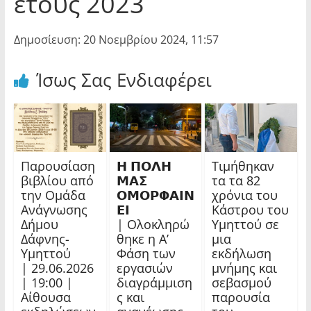
έτους 2023
Δημοσίευση: 20 Νοεμβρίου 2024, 11:57
Ίσως Σας Ενδιαφέρει
Παρουσίαση
𝝜 𝝥𝝤𝝠𝝜
Τιμήθηκαν
βιβλίου από
𝝡𝝖𝝨
τα τα 82
την Ομάδα
𝝤𝝡𝝤𝝦𝝫𝝖𝝞𝝢
χρόνια του
Ανάγνωσης
𝝚𝝞
Κάστρου του
Δήμου
| Ολοκληρώ
Υμηττού σε
Δάφνης-
θηκε η Α’
μια
Υμηττού
Φάση των
εκδήλωση
| 29.06.2026
εργασιών
μνήμης και
| 19:00 |
διαγράμμιση
σεβασμού
Αίθουσα
ς και
παρουσία