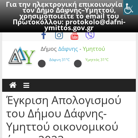
Για την ηλεκτρονική επικοινωνία με
τον Δήμο Δάφνης–Υμηττού,
χρησιμοποιείτε το email του
Πρωτοκόλλου:
protokolo@dafni-
Skip
Παρασκευή, 7 Αυγούστου 2026
ymittos.gov.gr
to
content
Δήμος
Δάφνης
-
Υμηττού
Δάφνη
31°C
Υμηττός
31°C
Έγκριση Απολογισμού
του Δήμου Δάφνης-
Υμηττού οικονομικού