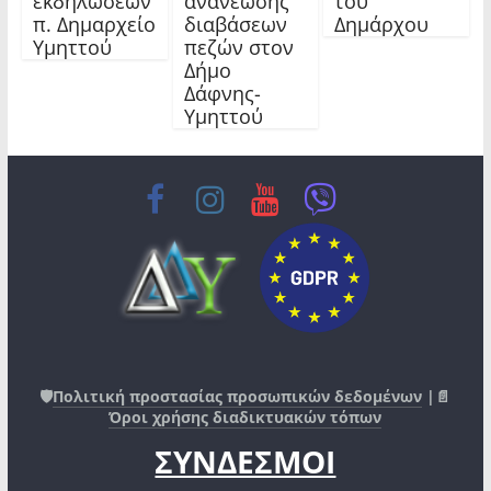
εκδηλώσεων
ανανέωσης
του
π. Δημαρχείο
διαβάσεων
Δημάρχου
Υμηττού
πεζών στον
Δήμο
Δάφνης-
Υμηττού
🛡️
Πολιτική προστασίας προσωπικών δεδομένων
|📄
Όροι χρήσης διαδικτυακών τόπων
ΣΥΝΔΕΣΜΟΙ