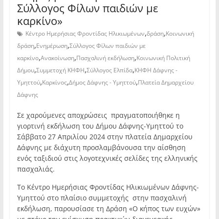
Σύλλογος Φίλων παιδιών με
καρκίνο»
,
,
Κέντρο Ημερήσιας Φροντίδας Ηλικιωμένων
δράση
Κοινωνική
,
,
δράση
Ενημέρωση
Σύλλογος Φίλων παιδιών με
,
,
,
καρκίνο
Ανακοίνωση
Πασχαλινή εκδήλωση
Κοινωνική Πολιτική
,
,
,
Δήμου
Συμμετοχή ΚΗΦΗ
Σύλλογος Ελπίδα
ΚΗΦΗ Δάφνης -
,
,
,
Υμηττού
Καρκίνος
Δήμος Δάφνης - Υμηττού
Πλατεία Δημαρχείου
Δάφνης
Σε χαρούμενες αποχρώσεις πραγματοποιήθηκε η
γιορτινή εκδήλωση του Δήμου Δάφνης-Υμηττού το
Σάββατο 27 Απριλίου 2024 στην πλατεία Δημαρχείου
Δάφνης με διάχυτη προσλαμβάνουσα την αίσθηση
ενός ταξιδιού στις λογοτεχνικές σελίδες της ελληνικής
πασχαλιάς.
Το Κέντρο Ημερήσιας Φροντίδας Ηλικιωμένων Δάφνης-
Υμηττού στο πλαίσιο συμμετοχής στην πασχαλινή
εκδήλωση, παρουσίασε τη Δράση «Ο κήπος των ευχών»