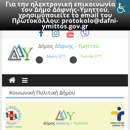
Για την ηλεκτρονική επικοινωνία με
τον Δήμο Δάφνης–Υμηττού,
χρησιμοποιείτε το email του
Πρωτοκόλλου:
protokolo@dafni-
Skip
Παρασκευή, 7 Αυγούστου 2026
ymittos.gov.gr
to
content
Δήμος
Δάφνης
-
Υμηττού
Δάφνη
32°C
Υμηττός
32°C
Κοινωνική Πολιτική Δήμου