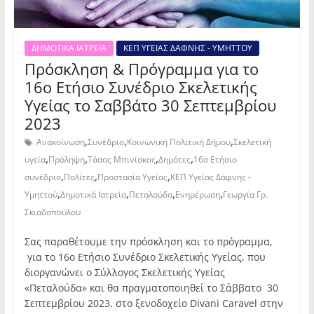
ΔΗΜΟΤΙΚΑ ΙΑΤΡΕΙΑ
ΚΕΠ ΥΓΕΙΑΣ ΔΑΦΝΗΣ - ΥΜΗΤΤΟΥ
Πρόσκληση & Πρόγραμμα για το
16ο Ετήσιο Συνέδριο Σκελετικής
Υγείας το Σαββάτο 30 Σεπτεμβρίου
2023
,
,
,
Ανακοίνωση
Συνέδριο
Κοινωνική Πολιτική Δήμου
Σκελετική
,
,
,
,
υγεία
Πρόληψη
Τάσος Μπινίσκος
Δημότες
16ο Ετήσιο
,
,
,
συνέδριο
Πολίτες
Προστασία Υγείας
ΚΕΠ Υγείας Δάφνης -
,
,
,
,
Υμηττού
Δημοτικά Ιατρεία
Πεταλούδα
Ενημέρωση
Γεωργία Γρ.
Σκιαδοπούλου
Σας παραθέτουμε την πρόσκληση και το πρόγραμμα,
για το 16ο Ετήσιο Συνέδριο Σκελετικής Υγείας, που
διοργανώνει ο Σύλλογος Σκελετικής Υγείας
«Πεταλούδα» και θα πραγματοποιηθεί το Σάββατο 30
Σεπτεμβρίου 2023, στο ξενοδοχείο Divani Caravel στην