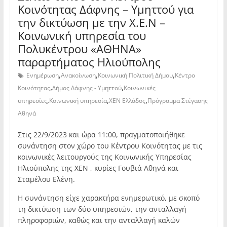
Κοινότητας Δάφνης – Υμηττού για
την δικτύωση με την Χ.Ε.Ν –
Κοινωνική υπηρεσία του
Πολυκέντρου «ΑΘΗΝΑ»
παραρτήματος Ηλιούπολης
,
,
,
Ενημέρωση
Ανακοίνωση
Κοινωνική Πολιτική Δήμου
Κέντρο
,
,
Κοινότητας
Δήμος Δάφνης - Υμηττού
Κοινωνικές
,
,
,
υπηρεσίες
Κοινωνική υπηρεσία
ΧΕΝ Ελλάδος
Πρόγραμμα Στέγασης
Αθηνά
Στις 22/9/2023 και ώρα 11:00, πραγματοποιήθηκε
συνάντηση στον χώρο του Κέντρου Κοινότητας με τις
κοινωνικές λειτουργούς της Κοινωνικής Υπηρεσίας
Ηλιούπολης της ΧΕΝ , κυρίες Γουβιά Αθηνά και
Σταμέλου Ελένη.
Η συνάντηση είχε χαρακτήρα ενημερωτικό, με σκοπό
τη δικτύωση των δύο υπηρεσιών, την ανταλλαγή
πληροφοριών, καθώς και την ανταλλαγή καλών