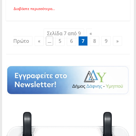
Διαβάστε περισσότερα...
Σελίδα 7 από 9
«
Πρώτο
«
...
5
6
7
8
9
»