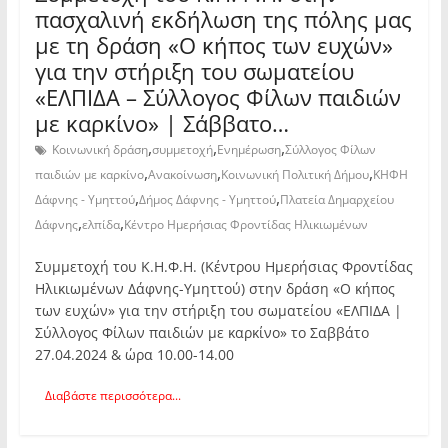
πασχαλινή εκδήλωση της πόλης μας
με τη δράση «Ο κήπος των ευχών»
για την στήριξη του σωματείου
«ΕΛΠΙΔΑ – Σύλλογος Φίλων παιδιών
με καρκίνο» | Σάββατο…
,
,
,
Κοινωνική δράση
συμμετοχή
Ενημέρωση
Σύλλογος Φίλων
,
,
,
παιδιών με καρκίνο
Ανακοίνωση
Κοινωνική Πολιτική Δήμου
ΚΗΦΗ
,
,
Δάφνης - Υμηττού
Δήμος Δάφνης - Υμηττού
Πλατεία Δημαρχείου
,
,
Δάφνης
ελπίδα
Κέντρο Ημερήσιας Φροντίδας Ηλικιωμένων
Συμμετοχή του Κ.Η.Φ.Η. (Κέντρου Ημερήσιας Φροντίδας
Ηλικιωμένων Δάφνης-Υμηττού) στην δράση «Ο κήπος
των ευχών» για την στήριξη του σωματείου «ΕΛΠΙΔΑ |
Σύλλογος Φίλων παιδιών με καρκίνο» το Σαββάτο
27.04.2024 & ώρα 10.00-14.00
Διαβάστε περισσότερα...