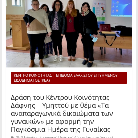
ΚΕΝΤΡΟ ΚΟΙΝΟΤΗΤΑΣ | ΕΠΙΔΟΜΑ ΕΛΑΧΙΣΤΟΥ ΕΓΓΥΗΜΕΝΟΥ
ΕΙΣΟΔΗΜΑΤΟΣ (ΚΕΑ)
Δράση του Κέντρου Κοινότητας
Δάφνης – Υμηττού με θέμα «Τα
αναπαραγωγικά δικαιώματα των
γυναικών» με αφορμή την
Παγκόσμια Ημέρα της Γυναίκας
,
,
ΧΕΝ Ελλάδος
Κοινωνική Πολιτική Δήμου
Femina Support