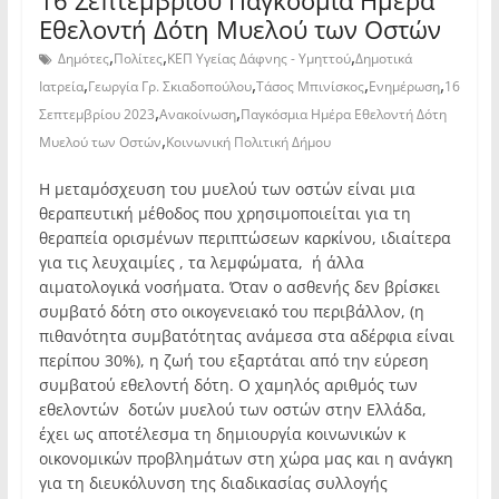
16 Σεπτεμβρίου Παγκόσμια Ημέρα
Εθελοντή Δότη Μυελού των Οστών
,
,
,
Δημότες
Πολίτες
ΚΕΠ Υγείας Δάφνης - Υμηττού
Δημοτικά
,
,
,
,
Ιατρεία
Γεωργία Γρ. Σκιαδοπούλου
Τάσος Μπινίσκος
Ενημέρωση
16
,
,
Σεπτεμβρίου 2023
Ανακοίνωση
Παγκόσμια Ημέρα Εθελοντή Δότη
,
Μυελού των Οστών
Κοινωνική Πολιτική Δήμου
Η μεταμόσχευση του μυελού των οστών είναι μια
θεραπευτική μέθοδος που χρησιμοποιείται για τη
θεραπεία ορισμένων περιπτώσεων καρκίνου, ιδιαίτερα
για τις λευχαιμίες , τα λεμφώματα, ή άλλα
αιματολογικά νοσήματα. Όταν ο ασθενής δεν βρίσκει
συμβατό δότη στο οικογενειακό του περιβάλλον, (η
πιθανότητα συμβατότητας ανάμεσα στα αδέρφια είναι
περίπου 30%), η ζωή του εξαρτάται από την εύρεση
συμβατού εθελοντή δότη. Ο χαμηλός αριθμός των
εθελοντών δοτών μυελού των οστών στην Ελλάδα,
έχει ως αποτέλεσμα τη δημιουργία κοινωνικών κ
οικονομικών προβλημάτων στη χώρα μας και η ανάγκη
για τη διευκόλυνση της διαδικασίας συλλογής