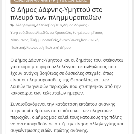
ΚΟΙΝΩΝΙΚΗ ΑΛΛΗΛΕΓΓΥΗ | ΕΘΕΛΟΝΤΙΣΜΟΣ
Ο Δήμος Δάφνης-Υμηττού στο
πλευρό των πλημμυροπαθών
,
,
Αλληλεγγύη
Αλληλοβοήθεια
Δήμος Δάφνης -
,
,
,
,
Υμηττού
Θεσσαλία
Θάνου Χρυσούλα
Ενημέρωση
Τάσος
,
,
,
Μπινίσκος
Πλήμμυροπαθείς
Ανακοίνωση
Κοινωνική
,
Πολιτική
Κοινωνική Πολιτική Δήμου
Ο Δήμος Δάφνης-Υμηττού και οι δημότες του, στέκονται
για ακόμα μια φορά αλληλέγγυοι σε ανθρώπους που
έχουν ανάγκη βοήθειας σε δύσκολες στιγμές, όπως
είναι οι πλημμυροπαθείς της Θεσσαλίας και των
λοιπών πληγεισών περιοχών που χτυπήθηκαν από την
κακοκαιρία των τελευταίων ημερών.
Συναισθανόμενοι την κατάσταση εκτάκτου ανάγκης
στην οποία βρίσκονται οι κάτοικοι των πληγεισών
περιοχών, ο Δήμος μας καλεί τους κατοίκους της πόλης
να ανταποκριθούν σε αυτή την κίνηση αλληλεγγύης και
συγκέντρωσης ειδών πρώτης ανάγκης.