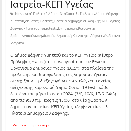
Ιατρεία-ΚΕΠ Υγείας
,
,
Κοινωνική Πολιτική Δήμου
Νικόλαος Ε. Τσιλίφης
Δήμος Δάφνης -
,
,
,
,
Υμηττού
Δημότες
Πολίτες
Πλατεία Δημαρχείου Δάφνης
ΚΕΠ Υγείας
,
,
,
Δάφνης - Υμηττού
rapidtests
Ενημέρωση
Κοινωνική
,
,
,
,
δράση
Ανακοίνωση
δωρεάν
Δημοτική Κοινότητα Δάφνης
Ανδριάνα
Μαγγίτα
O Δήμος Δάφνης-Υμηττού και το ΚΕΠ Υγείας (Κέντρο
Πρόληψης Υγείας), σε συνεργασία με τον Εθνικό
Οργανισμό Δημόσιας Υγείας (ΕΟΔΥ), στα πλαίσια της
πρόληψης και διασφάλισης της Δημόσιας Υγείας,
συνεχίζουν τη διεξαγωγή ΔΩΡΕΑΝ ελέγχου ταχείας
ανίχνευσης κορονοϊού (rapid Covid -19 test), κάθε
Δευτέρα του μήνα Ιουνίου 2024, (3/6, 10/6, 17/6, 24/6),
από τις 9:30 π.μ. έως τις 15:00, στο νέο χώρο των
Δημοτικών Ιατρείων-ΚΕΠ Υγείας, (Δερβενακίων 13 –
Πλατεία Δημαρχείου Δάφνης).
Διαβάστε περισσότερα...