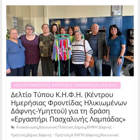
ΚΕΝΤΡΟ ΗΜΕΡΗΣΙΑΣ ΦΡΟΝΤΙΔΑΣ ΗΛΙΚΙΩΜΕΝΩΝ (Κ.Η.Φ.Η.)
Δελτίο Τύπου Κ.Η.Φ.Η. (Κέντρου
Ημερήσιας Φροντίδας Ηλικιωμένων
Δάφνης-Υμηττού) για τη δράση
«Εργαστήρι Πασχαλινής Λαμπάδας»
,
,
Ανακοίνωση
Κοινωνική Πολιτική Δήμου
ΚΗΦΗ Δάφνης -
,
,
,
Υμηττού
Δήμος Δάφνης - Υμηττού
Α ΚΑΠΗ Δάφνης
Κοινωνική