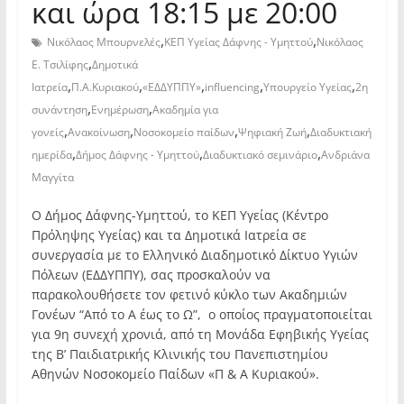
και ώρα 18:15 με 20:00
,
,
Νικόλαος Μπουρνελές
ΚΕΠ Υγείας Δάφνης - Υμηττού
Νικόλαος
,
Ε. Τσιλίφης
Δημοτικά
,
,
,
,
,
Ιατρεία
Π.Α.Κυριακού
«ΕΔΔΥΠΠΥ»
influencing
Υπουργείο Υγείας
2η
,
,
συνάντηση
Ενημέρωση
Ακαδημία για
,
,
,
,
γονείς
Ανακοίνωση
Νοσοκομείο παίδων
Ψηφιακή Ζωή
Διαδυκτιακή
,
,
,
ημερίδα
Δήμος Δάφνης - Υμηττού
Διαδυκτιακό σεμινάριο
Ανδριάνα
Μαγγίτα
Ο Δήμος Δάφνης-Υμηττού, το ΚΕΠ Υγείας (Κέντρο
Πρόληψης Υγείας) και τα Δημοτικά Ιατρεία σε
συνεργασία με το Ελληνικό Διαδημοτικό Δίκτυο Υγιών
Πόλεων (ΕΔΔΥΠΠΥ), σας προσκαλούν να
παρακολουθήσετε τον φετινό κύκλο των Ακαδημιών
Γονέων “Από το Α έως το Ω”, ο οποίος πραγματοποιείται
για 9η συνεχή χρονιά, από τη Μονάδα Εφηβικής Υγείας
της Β’ Παιδιατρικής Κλινικής του Πανεπιστημίου
Αθηνών Νοσοκομείο Παίδων «Π & Α Κυριακού».