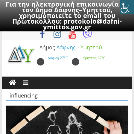
Για την ηλεκτρονική επικοινωνία με
τον Δήμο Δάφνης–Υμηττού,
χρησιμοποιείτε το email του
Πρωτοκόλλου:
protokolo@dafni-
Skip
Παρασκευή, 7 Αυγούστου 2026
ymittos.gov.gr
to
content
Δήμος
Δάφνης
-
Υμηττού
Δάφνη
27°C
Υμηττός
27°C
influencing