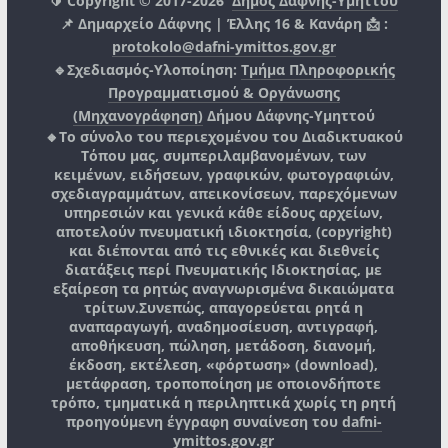
🔰 Copyright © 2017-2026
Δήμος Δάφνης-Υμηττού
📌 Δημαρχείο Δάφνης | Έλλης 16 & Κανάρη 📩 :
protokolo@dafni-ymittos.gov.gr
🔹Σχεδιασμός-Υλοποίηση:
Τμήμα Πληροφορικής
Προγραμματισμού & Οργάνωσης
(Μηχανογράφηση)
Δήμου Δάφνης-Υμηττού
🔸Το σύνολο του περιεχομένου του Διαδικτυακού
Τόπου μας, συμπεριλαμβανομένων, των
κειμένων, ειδήσεων, γραφικών, φωτογραφιών,
σχεδιαγραμμάτων, απεικονίσεων, παρεχόμενων
υπηρεσιών και γενικά κάθε είδους αρχείων,
αποτελούν πνευματική ιδιοκτησία, (copyright)
και διέπονται από τις εθνικές και διεθνείς
διατάξεις περί Πνευματικής Ιδιοκτησίας, με
εξαίρεση τα ρητώς αναγνωρισμένα δικαιώματα
τρίτων.
Συνεπώς, απαγορεύεται ρητά η
αναπαραγωγή, αναδημοσίευση, αντιγραφή,
αποθήκευση, πώληση, μετάδοση, διανομή,
έκδοση, εκτέλεση, «φόρτωση» (download),
μετάφραση, τροποποίηση με οποιονδήποτε
τρόπο, τμηματικά η περιληπτικά χωρίς τη ρητή
προηγούμενη έγγραφη συναίνεση του
dafni-
ymittos.gov.gr