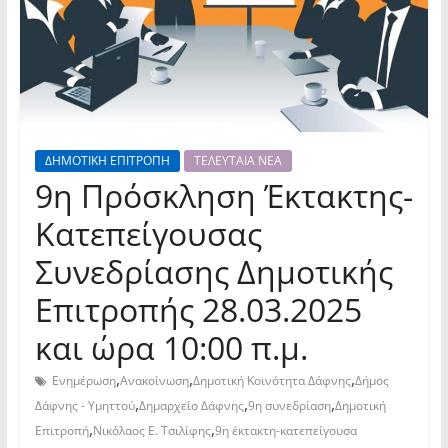
ΔΗΜΟΤΙΚΗ ΕΠΙΤΡΟΠΗ
ΤΕΛΕΥΤΑΙΑ ΝΕΑ
9η Πρόσκληση Έκτακτης-
Κατεπείγουσας
Συνεδρίασης Δημοτικής
Επιτροπής 28.03.2025
και ώρα 10:00 π.μ.
,
,
,
Ενημέρωση
Ανακοίνωση
Δημοτική Κοινότητα Δάφνης
Δήμος
,
,
,
Δάφνης - Υμηττού
Δημαρχείο Δάφνης
9η συνεδρίαση
Δημοτική
,
,
Επιτροπή
Νικόλαος Ε. Τσιλίφης
9η έκτακτη-κατεπείγουσα