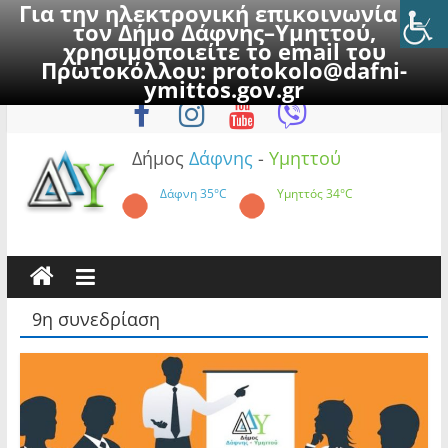
Για την ηλεκτρονική επικοινωνία με
τον Δήμο Δάφνης–Υμηττού,
χρησιμοποιείτε το email του
Πρωτοκόλλου:
protokolo@dafni-
Skip
Σάββατο, 8 Αυγούστου 2026
ymittos.gov.gr
to
content
Δήμος
Δάφνης
-
Υμηττού
Δάφνη
35°C
Υμηττός
34°C
9η συνεδρίαση