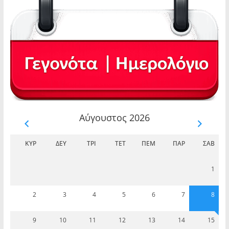
Αύγουστος 2026
ΚΥΡ
ΔΕΥ
ΤΡΊ
ΤΕΤ
ΠΈΜ
ΠΑΡ
ΣΆΒ
1
2
3
4
5
6
7
8
9
10
11
12
13
14
15