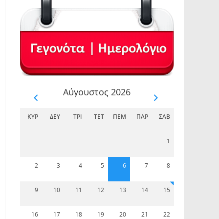
Αύγουστος 2026
ΚΥΡ
ΔΕΥ
ΤΡΊ
ΤΕΤ
ΠΈΜ
ΠΑΡ
ΣΆΒ
1
2
3
4
5
6
7
8
9
10
11
12
13
14
15
16
17
18
19
20
21
22