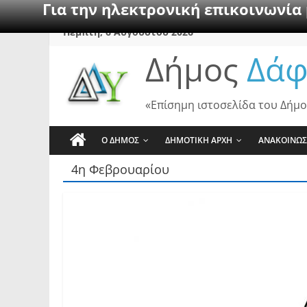
Για την ηλεκτρονική επικοινωνία
Skip
Πέμπτη, 6 Αυγούστου 2026
to
Δήμος
Δάφ
content
«Επίσημη ιστοσελίδα του Δήμο
Ο ΔΗΜΟΣ
ΔΗΜΟΤΙΚΗ ΑΡΧΗ
ΑΝΑΚΟΙΝΩΣ
4η Φεβρουαρίου