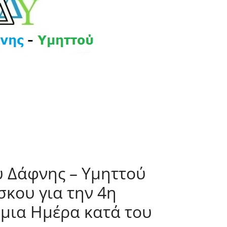
 Δάφνης – Υμηττού
σκου για την 4η
μια Ημέρα κατά του