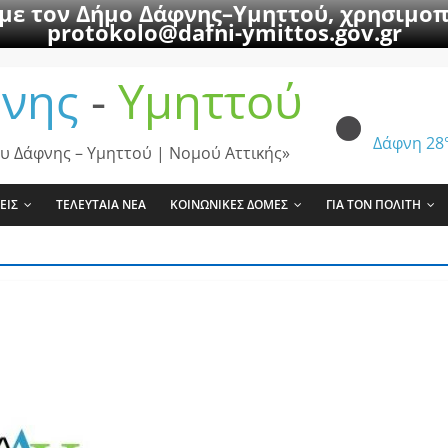
 με τον Δήμο Δάφνης–Υμηττού, χρησιμοπ
protokolo@dafni-ymittos.gov.gr
νης
-
Υμηττού
Δάφνη
28
υ Δάφνης – Υμηττού | Νομού Αττικής»
ΕΙΣ
ΤΕΛΕΥΤΑΙΑ ΝΕΑ
ΚΟΙΝΩΝΙΚΕΣ ΔΟΜΕΣ
ΓΙΑ ΤΟΝ ΠΟΛΙΤΗ