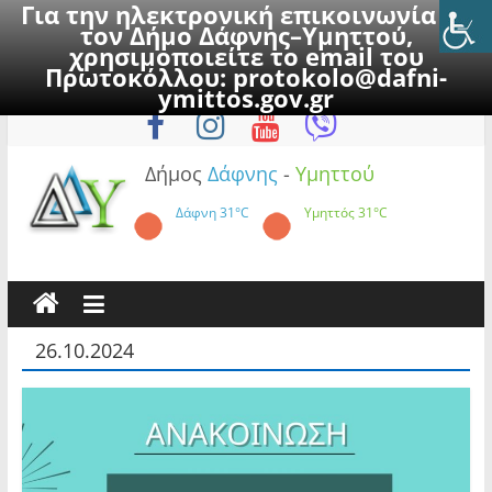
Για την ηλεκτρονική επικοινωνία με
τον Δήμο Δάφνης–Υμηττού,
χρησιμοποιείτε το email του
Πρωτοκόλλου:
protokolo@dafni-
Skip
Κυριακή, 9 Αυγούστου 2026
ymittos.gov.gr
to
content
Δήμος
Δάφνης
-
Υμηττού
Δάφνη
31°C
Υμηττός
31°C
26.10.2024