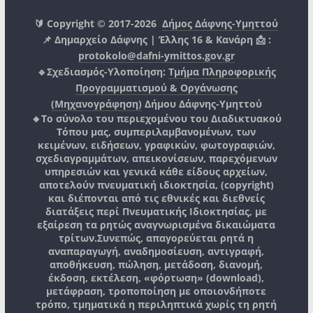
🔰 Copyright © 2017-2026
Δήμος Δάφνης-Υμηττού
📌 Δημαρχείο Δάφνης | Έλλης 16 & Κανάρη 📩 :
protokolo@dafni-ymittos.gov.gr
🔹Σχεδιασμός-Υλοποίηση:
Τμήμα Πληροφορικής
Προγραμματισμού & Οργάνωσης
(Μηχανογράφηση)
Δήμου Δάφνης-Υμηττού
🔸Το σύνολο του περιεχομένου του Διαδικτυακού
Τόπου μας, συμπεριλαμβανομένων, των
κειμένων, ειδήσεων, γραφικών, φωτογραφιών,
σχεδιαγραμμάτων, απεικονίσεων, παρεχόμενων
υπηρεσιών και γενικά κάθε είδους αρχείων,
αποτελούν πνευματική ιδιοκτησία, (copyright)
και διέπονται από τις εθνικές και διεθνείς
διατάξεις περί Πνευματικής Ιδιοκτησίας, με
εξαίρεση τα ρητώς αναγνωρισμένα δικαιώματα
τρίτων.
Συνεπώς, απαγορεύεται ρητά η
αναπαραγωγή, αναδημοσίευση, αντιγραφή,
αποθήκευση, πώληση, μετάδοση, διανομή,
έκδοση, εκτέλεση, «φόρτωση» (download),
μετάφραση, τροποποίηση με οποιονδήποτε
τρόπο, τμηματικά η περιληπτικά χωρίς τη ρητή