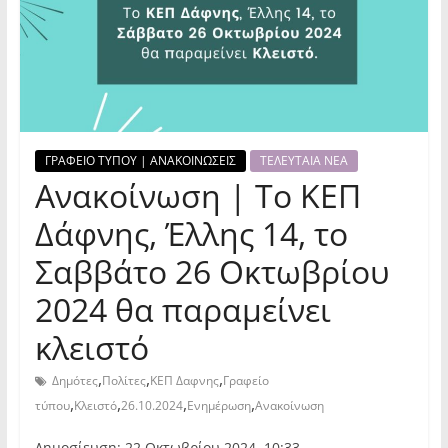
ΓΡΑΦΕΙΟ ΤΥΠΟΥ | ΑΝΑΚΟΙΝΩΣΕΙΣ
ΤΕΛΕΥΤΑΙΑ ΝΕΑ
Ανακοίνωση | Το ΚΕΠ
Δάφνης, Έλλης 14, το
Σαββάτο 26 Οκτωβρίου
2024 θα παραμείνει
κλειστό
,
,
,
Δημότες
Πολίτες
ΚΕΠ Δαφνης
Γραφείο
,
,
,
,
τύπου
Κλειστό
26.10.2024
Ενημέρωση
Ανακοίνωση
Δημοσίευση: 22 Οκτωβρίου 2024, 10:33