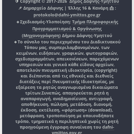
🔰 Copyright © 2017-2026
Δήμος Δάφνης-Υμηττού
📌 Δημαρχείο Δάφνης | Έλλης 16 & Κανάρη 📩 :
protokolo@dafni-ymittos.gov.gr
🔹Σχεδιασμός-Υλοποίηση:
Τμήμα Πληροφορικής
Προγραμματισμού & Οργάνωσης
(Μηχανογράφηση)
Δήμου Δάφνης-Υμηττού
🔸Το σύνολο του περιεχομένου του Διαδικτυακού
Τόπου μας, συμπεριλαμβανομένων, των
κειμένων, ειδήσεων, γραφικών, φωτογραφιών,
σχεδιαγραμμάτων, απεικονίσεων, παρεχόμενων
υπηρεσιών και γενικά κάθε είδους αρχείων,
αποτελούν πνευματική ιδιοκτησία, (copyright)
και διέπονται από τις εθνικές και διεθνείς
διατάξεις περί Πνευματικής Ιδιοκτησίας, με
εξαίρεση τα ρητώς αναγνωρισμένα δικαιώματα
τρίτων.
Συνεπώς, απαγορεύεται ρητά η
αναπαραγωγή, αναδημοσίευση, αντιγραφή,
αποθήκευση, πώληση, μετάδοση, διανομή,
έκδοση, εκτέλεση, «φόρτωση» (download),
μετάφραση, τροποποίηση με οποιονδήποτε
τρόπο, τμηματικά η περιληπτικά χωρίς τη ρητή
προηγούμενη έγγραφη συναίνεση του
dafni-
ymittos.gov.gr