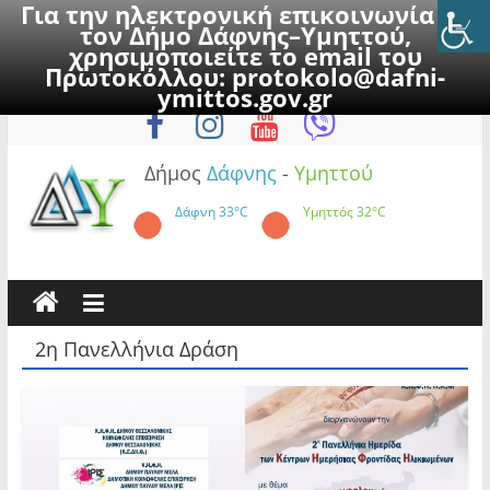
Για την ηλεκτρονική επικοινωνία με
τον Δήμο Δάφνης–Υμηττού,
χρησιμοποιείτε το email του
Πρωτοκόλλου:
protokolo@dafni-
Skip
Παρασκευή, 7 Αυγούστου 2026
ymittos.gov.gr
to
content
Δήμος
Δάφνης
-
Υμηττού
Δάφνη
33°C
Υμηττός
32°C
2η Πανελλήνια Δράση