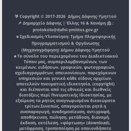
🔰 Copyright © 2017-2026
Δήμος Δάφνης-Υμηττού
📌 Δημαρχείο Δάφνης | Έλλης 16 & Κανάρη 📩 :
protokolo@dafni-ymittos.gov.gr
🔹Σχεδιασμός-Υλοποίηση:
Τμήμα Πληροφορικής
Προγραμματισμού & Οργάνωσης
(Μηχανογράφηση)
Δήμου Δάφνης-Υμηττού
🔸Το σύνολο του περιεχομένου του Διαδικτυακού
Τόπου μας, συμπεριλαμβανομένων, των
κειμένων, ειδήσεων, γραφικών, φωτογραφιών,
σχεδιαγραμμάτων, απεικονίσεων, παρεχόμενων
υπηρεσιών και γενικά κάθε είδους αρχείων,
αποτελούν πνευματική ιδιοκτησία, (copyright)
και διέπονται από τις εθνικές και διεθνείς
διατάξεις περί Πνευματικής Ιδιοκτησίας, με
εξαίρεση τα ρητώς αναγνωρισμένα δικαιώματα
τρίτων.
Συνεπώς, απαγορεύεται ρητά η
αναπαραγωγή, αναδημοσίευση, αντιγραφή,
αποθήκευση, πώληση, μετάδοση, διανομή,
έκδοση, εκτέλεση, «φόρτωση» (download),
μετάφραση, τροποποίηση με οποιονδήποτε