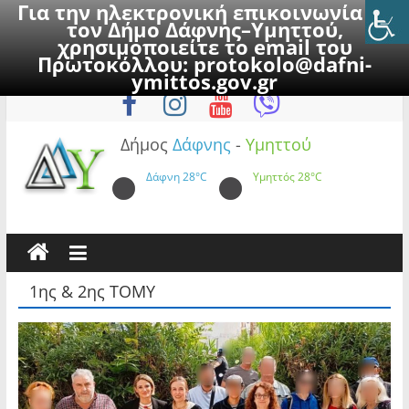
Για την ηλεκτρονική επικοινωνία με
τον Δήμο Δάφνης–Υμηττού,
χρησιμοποιείτε το email του
Πρωτοκόλλου:
protokolo@dafni-
Skip
Σάββατο, 8 Αυγούστου 2026
ymittos.gov.gr
to
content
Δήμος
Δάφνης
-
Υμηττού
Δάφνη
28°C
Υμηττός
28°C
1ης & 2ης ΤΟΜΥ