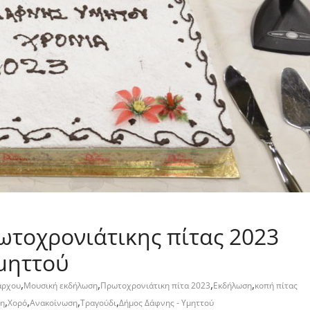
ωτοχρονιάτικης πίτας 2023
μηττού
,
,
,
,
άρχου
Μουσική εκδήλωση
Πρωτοχρονιάτικη πίτα 2023
Εκδήλωση
κοπή πίτας
,
,
,
,
η
Χορό
Ανακοίνωση
Τραγούδι
Δήμος Δάφνης - Υμηττού