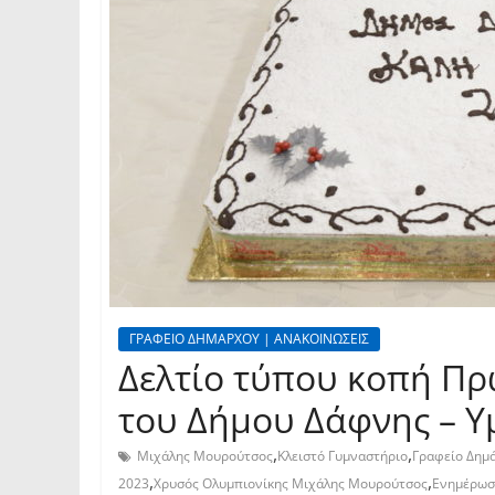
ΓΡΑΦΕΙΟ ΔΗΜΑΡΧΟΥ | ΑΝΑΚΟΙΝΩΣΕΙΣ
Δελτίο τύπου κοπή Πρ
του Δήμου Δάφνης – Υ
,
,
Μιχάλης Μουρούτσος
Κλειστό Γυμναστήριο
Γραφείο Δημ
,
,
2023
Χρυσός Ολυμπιονίκης Μιχάλης Μουρούτσος
Ενημέρωσ