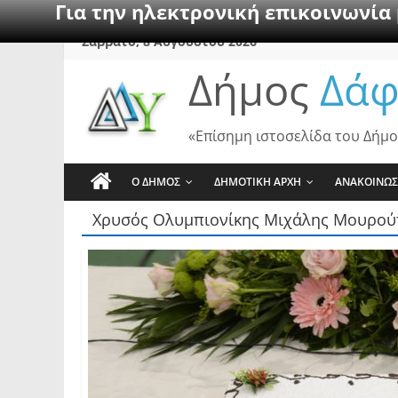
Για την ηλεκτρονική επικοινωνία
Skip
Σάββατο, 8 Αυγούστου 2026
to
Δήμος
Δάφ
content
«Επίσημη ιστοσελίδα του Δήμο
Ο ΔΗΜΟΣ
ΔΗΜΟΤΙΚΗ ΑΡΧΗ
ΑΝΑΚΟΙΝΩΣ
Χρυσός Ολυμπιονίκης Μιχάλης Μουρού