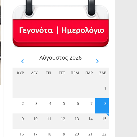
Αύγουστος 2026
ΚΥΡ
ΔΕΥ
ΤΡΊ
ΤΕΤ
ΠΈΜ
ΠΑΡ
ΣΆΒ
1
2
3
4
5
6
7
8
9
10
11
12
13
14
15
16
17
18
19
20
21
22