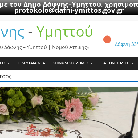
 με τον Δήμο Δάφνης–Υμηττού, χρησιμοπ
protokolo@dafni-ymittos.gov.gr
νης
-
Υμηττού
Δάφνη
33
υ Δάφνης – Υμηττού | Νομού Αττικής»
ΕΙΣ
ΤΕΛΕΥΤΑΙΑ ΝΕΑ
ΚΟΙΝΩΝΙΚΕΣ ΔΟΜΕΣ
ΓΙΑ ΤΟΝ ΠΟΛΙΤΗ
τσος