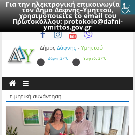
Για την ηλεκτρονική επικοινωνία με
τον Δήμο Δάφνης–Υμηττού,
χρησιμοποιείτε το email του
Πρωτοκόλλου:
protokolo@dafni-
Skip
Παρασκευή, 7 Αυγούστου 2026
ymittos.gov.gr
to
content
Δήμος
Δάφνης
-
Υμηττού
Δάφνη
27°C
Υμηττός
27°C
τιμητική συνάντηση