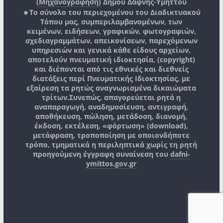
(Μηχανογράφηση)
Δήμου Δάφνης-Υμηττού
🔸Το σύνολο του περιεχομένου του Διαδικτυακού
Τόπου μας, συμπεριλαμβανομένων, των
κειμένων, ειδήσεων, γραφικών, φωτογραφιών,
σχεδιαγραμμάτων, απεικονίσεων, παρεχόμενων
υπηρεσιών και γενικά κάθε είδους αρχείων,
αποτελούν πνευματική ιδιοκτησία, (copyright)
και διέπονται από τις εθνικές και διεθνείς
διατάξεις περί Πνευματικής Ιδιοκτησίας, με
εξαίρεση τα ρητώς αναγνωρισμένα δικαιώματα
τρίτων.
Συνεπώς, απαγορεύεται ρητά η
αναπαραγωγή, αναδημοσίευση, αντιγραφή,
αποθήκευση, πώληση, μετάδοση, διανομή,
έκδοση, εκτέλεση, «φόρτωση» (download),
μετάφραση, τροποποίηση με οποιονδήποτε
τρόπο, τμηματικά η περιληπτικά χωρίς τη ρητή
προηγούμενη έγγραφη συναίνεση του
dafni-
ymittos.gov.gr