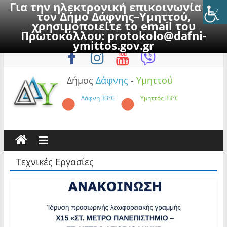
Για την ηλεκτρονική επικοινωνία με
τον Δήμο Δάφνης–Υμηττού,
χρησιμοποιείτε το email του
Πρωτοκόλλου:
protokolo@dafni-
Skip
Κυριακή, 9 Αυγούστου 2026
ymittos.gov.gr
to
content
Δήμος
Δάφνης
-
Υμηττού
Δάφνη
33°C
Υμηττός
33°C
Τεχνικές Εργασίες