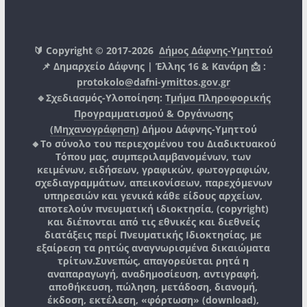
🔰 Copyright © 2017-2026
Δήμος Δάφνης-Υμηττού
📌 Δημαρχείο Δάφνης | Έλλης 16 & Κανάρη 📩 :
protokolo@dafni-ymittos.gov.gr
🔹Σχεδιασμός-Υλοποίηση:
Τμήμα Πληροφορικής
Προγραμματισμού & Οργάνωσης
(Μηχανογράφηση)
Δήμου Δάφνης-Υμηττού
🔸Το σύνολο του περιεχομένου του Διαδικτυακού
Τόπου μας, συμπεριλαμβανομένων, των
κειμένων, ειδήσεων, γραφικών, φωτογραφιών,
σχεδιαγραμμάτων, απεικονίσεων, παρεχόμενων
υπηρεσιών και γενικά κάθε είδους αρχείων,
αποτελούν πνευματική ιδιοκτησία, (copyright)
και διέπονται από τις εθνικές και διεθνείς
διατάξεις περί Πνευματικής Ιδιοκτησίας, με
εξαίρεση τα ρητώς αναγνωρισμένα δικαιώματα
τρίτων.
Συνεπώς, απαγορεύεται ρητά η
αναπαραγωγή, αναδημοσίευση, αντιγραφή,
αποθήκευση, πώληση, μετάδοση, διανομή,
έκδοση, εκτέλεση, «φόρτωση» (download),