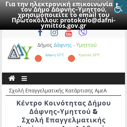
Για την ηλεκτρονική επικοινωνία με
τον Δήμο Δάφνης–Υμηττού,
χρησιμοποιείτε το email του
Πρωτοκόλλου:
protokolo@dafni-
Skip
Κυριακή, 9 Αυγούστου 2026
ymittos.gov.gr
to
content
Δήμος
Δάφνης
-
Υμηττού
Δάφνη
32°C
Υμηττός
32°C
Σχολή Επαγγελματικής Κατάρτισης ΑμεΑ