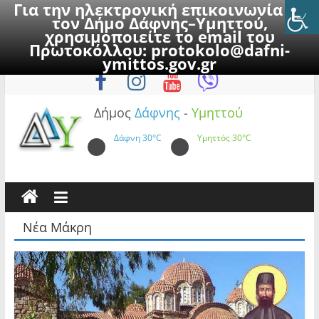
Για την ηλεκτρονική επικοινωνία με
τον Δήμο Δάφνης–Υμηττού,
χρησιμοποιείτε το email του
Πρωτοκόλλου:
protokolo@dafni-
Skip
Παρασκευή, 7 Αυγούστου 2026
ymittos.gov.gr
to
content
Δήμος
Δάφνης
-
Υμηττού
Δάφνη
30°C
Υμηττός
30°C
Νέα Μάκρη