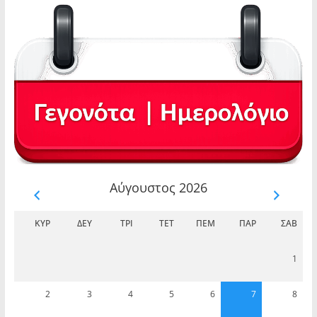
Αύγουστος 2026
ΚΥΡ
ΔΕΥ
ΤΡΊ
ΤΕΤ
ΠΈΜ
ΠΑΡ
ΣΆΒ
1
2
3
4
5
6
7
8