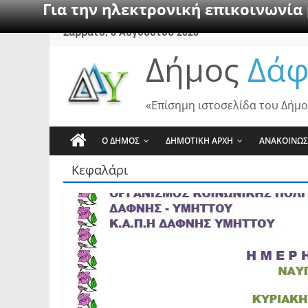
Για την ηλεκτρονική επικοινωνία
Skip
Σάββατο, 8 Αυγούστου 2026
to
Δήμος
Δάφ
content
«Επίσημη ιστοσελίδα του Δήμο
Ο ΔΗΜΟΣ
ΔΗΜΟΤΙΚΗ ΑΡΧΗ
ΑΝΑΚΟΙΝΩΣ
Κεφαλάρι