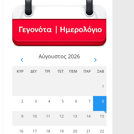
Αύγουστος 2026
ΚΥΡ
ΔΕΥ
ΤΡΊ
ΤΕΤ
ΠΈΜ
ΠΑΡ
ΣΆΒ
1
2
3
4
5
6
7
8
9
10
11
12
13
14
15
16
17
18
19
20
21
22