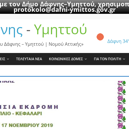
 με τον Δήμο Δάφνης–Υμηττού, χρησιμοπ
protokolo@dafni-ymittos.gov.gr
νης
-
Υμηττού
Δάφνη
34
υ Δάφνης – Υμηττού | Νομού Αττικής»
ΕΙΣ
ΤΕΛΕΥΤΑΙΑ ΝΕΑ
ΚΟΙΝΩΝΙΚΕΣ ΔΟΜΕΣ
ΓΙΑ ΤΟΝ ΠΟΛΙΤΗ