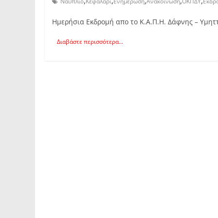
,
,
,
,
,
Ναύπλιο
Κεφαλάρι
Ενημέρωση
Ανακοίνωση
ΟΚΠΔΥ
Εκδρ
Ημερήσια Εκδρομή απο το Κ.Α.Π.Η. Δάφνης – Υμητ
Διαβάστε περισσότερα...