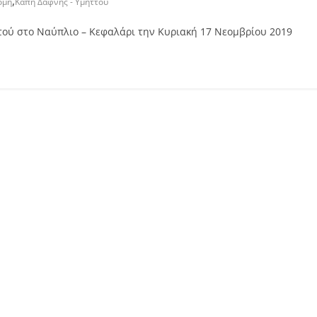
,
ομή
Καπή Δάφνης - Υμηττού
τού στο Ναύπλιο – Κεφαλάρι την Κυριακή 17 Νεομβρίου 2019