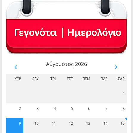
Αύγουστος 2026
ΚΥΡ
ΔΕΥ
ΤΡΊ
ΤΕΤ
ΠΈΜ
ΠΑΡ
ΣΆΒ
1
2
3
4
5
6
7
8
9
10
11
12
13
14
15