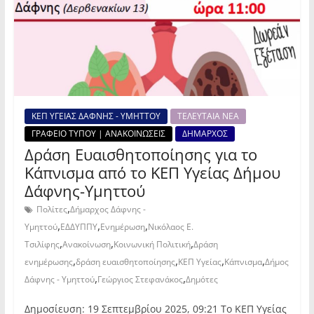
ΚΕΠ ΥΓΕΙΑΣ ΔΑΦΝΗΣ - ΥΜΗΤΤΟΥ
ΤΕΛΕΥΤΑΙΑ ΝΕΑ
ΓΡΑΦΕΙΟ ΤΥΠΟΥ | ΑΝΑΚΟΙΝΩΣΕΙΣ
ΔΗΜΑΡΧΟΣ
Δράση Ευαισθητοποίησης για το
Κάπνισμα από το ΚΕΠ Υγείας Δήμου
Δάφνης-Υμηττού
,
Πολίτες
Δήμαρχος Δάφνης -
,
,
,
Υμηττού
ΕΔΔΥΠΠΥ
Ενημέρωση
Νικόλαος Ε.
,
,
,
Τσιλίφης
Ανακοίνωση
Κοινωνική Πολιτική
Δράση
,
,
,
,
ενημέρωσης
δράση ευαισθητοποίησης
ΚΕΠ Υγείας
Κάπνισμα
Δήμος
,
,
Δάφνης - Υμηττού
Γεώργιος Στεφανάκος
Δημότες
Δημοσίευση: 19 Σεπτεμβρίου 2025, 09:21 Το ΚΕΠ Υγείας