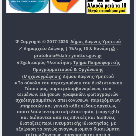
🔰 Copyright © 2017-2026
Δήμος Δάφνης-Υμηττού
📌 Δημαρχείο Δάφνης | Έλλης 16 & Κανάρη 📩 :
protokolo@dafni-ymittos.gov.gr
🔹Σχεδιασμός-Υλοποίηση:
Τμήμα Πληροφορικής
Προγραμματισμού & Οργάνωσης
(Μηχανογράφηση)
Δήμου Δάφνης-Υμηττού
🔸Το σύνολο του περιεχομένου του Διαδικτυακού
Τόπου μας, συμπεριλαμβανομένων, των
κειμένων, ειδήσεων, γραφικών, φωτογραφιών,
σχεδιαγραμμάτων, απεικονίσεων, παρεχόμενων
υπηρεσιών και γενικά κάθε είδους αρχείων,
αποτελούν πνευματική ιδιοκτησία, (copyright)
και διέπονται από τις εθνικές και διεθνείς
διατάξεις περί Πνευματικής Ιδιοκτησίας, με
εξαίρεση τα ρητώς αναγνωρισμένα δικαιώματα
τρίτων.
Συνεπώς, απαγορεύεται ρητά η