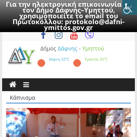
Για την ηλεκτρονική επικοινωνία με
τον Δήμο Δάφνης–Υμηττού,
χρησιμοποιείτε το email του
Πρωτοκόλλου:
protokolo@dafni-
Skip
Κυριακή, 9 Αυγούστου 2026
ymittos.gov.gr
to
content
Δήμος
Δάφνης
-
Υμηττού
Δάφνη
32°C
Υμηττός
32°C
Κάπνισμα