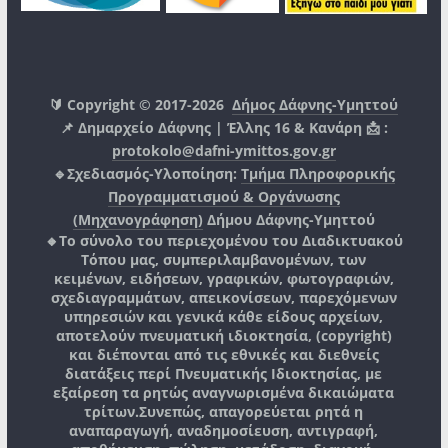
🔰 Copyright © 2017-2026
Δήμος Δάφνης-Υμηττού
📌 Δημαρχείο Δάφνης | Έλλης 16 & Κανάρη 📩 :
protokolo@dafni-ymittos.gov.gr
🔹Σχεδιασμός-Υλοποίηση:
Τμήμα Πληροφορικής
Προγραμματισμού & Οργάνωσης
(Μηχανογράφηση)
Δήμου Δάφνης-Υμηττού
🔸Το σύνολο του περιεχομένου του Διαδικτυακού
Τόπου μας, συμπεριλαμβανομένων, των
κειμένων, ειδήσεων, γραφικών, φωτογραφιών,
σχεδιαγραμμάτων, απεικονίσεων, παρεχόμενων
υπηρεσιών και γενικά κάθε είδους αρχείων,
αποτελούν πνευματική ιδιοκτησία, (copyright)
και διέπονται από τις εθνικές και διεθνείς
διατάξεις περί Πνευματικής Ιδιοκτησίας, με
εξαίρεση τα ρητώς αναγνωρισμένα δικαιώματα
τρίτων.
Συνεπώς, απαγορεύεται ρητά η
αναπαραγωγή, αναδημοσίευση, αντιγραφή,