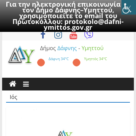
Για την ηλεκτρονική επικοινωνία με
τον Δήμο Δάφνης–Υμηττού,
χρησιμοποιείτε το email του
Πρωτοκόλλου:
protokolo@dafni-
Skip
Πέμπτη, 6 Αυγούστου 2026
ymittos.gov.gr
to
content
Δήμος
Δάφνης
-
Υμηττού
Δάφνη
34°C
Υμηττός
34°C
Ιός