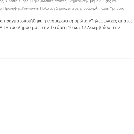
,
,
,
,
ης
Β' Καπή Υμητού
Τηλεφωνικές απάτες
Ενημέρωση
Τμήμα Δίωξης και
,
,
,
οι Πρόληψης
Κοινωνική Πολιτική Δήμου
επιτυχής δράση
Α΄ Καπή Υμηττού
ία πραγματοποιήθηκε η ενημερωτική ομιλία «Τηλεφωνικές απάτες
ΠΗ του Δήμου μας, την Τετάρτη 10 και 17 Δεκεμβρίου, την