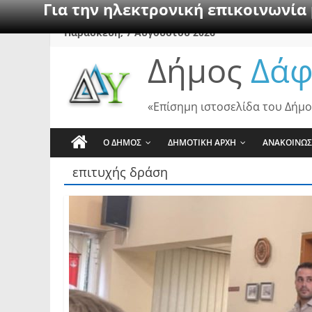
Για την ηλεκτρονική επικοινωνία
Skip
Παρασκευή, 7 Αυγούστου 2026
to
Δήμος
Δάφ
content
«Επίσημη ιστοσελίδα του Δήμο
Ο ΔΗΜΟΣ
ΔΗΜΟΤΙΚΗ ΑΡΧΗ
ΑΝΑΚΟΙΝΩΣ
επιτυχής δράση