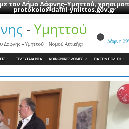
 με τον Δήμο Δάφνης–Υμηττού, χρησιμοπ
protokolo@dafni-ymittos.gov.gr
νης
-
Υμηττού
Δάφνη
29
υ Δάφνης – Υμηττού | Νομού Αττικής»
ΕΙΣ
ΤΕΛΕΥΤΑΙΑ ΝΕΑ
ΚΟΙΝΩΝΙΚΕΣ ΔΟΜΕΣ
ΓΙΑ ΤΟΝ ΠΟΛΙΤΗ