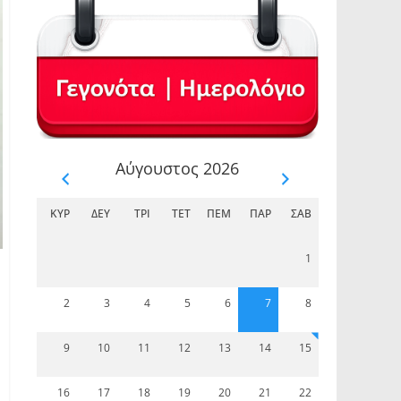
Αύγουστος 2026
ΚΥΡ
ΔΕΥ
ΤΡΊ
ΤΕΤ
ΠΈΜ
ΠΑΡ
ΣΆΒ
1
2
3
4
5
6
7
8
9
10
11
12
13
14
15
16
17
18
19
20
21
22