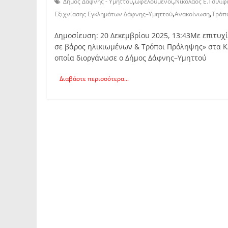
,
,
Δήμος Δάφνης - Υμηττού
ωφελούμενοι
Νικόλαος Ε.Τσιλίφ
,
,
Εξιχνίασης Εγκλημάτων Δάφνης–Υμηττού
Ανακοίνωση
Τρόπ
Δημοσίευση: 20 Δεκεμβρίου 2025, 13:43Με επιτυχ
σε βάρος ηλικιωμένων & Τρόποι Πρόληψης» στα ΚΑ
οποία διοργάνωσε ο Δήμος Δάφνης–Υμηττού
Διαβάστε περισσότερα...