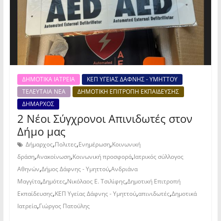
ΔΗΜΟΤΙΚΑ ΙΑΤΡΕΙΑ
ΚΕΠ ΥΓΕΙΑΣ ΔΑΦΝΗΣ - ΥΜΗΤΤΟΥ
ΤΕΛΕΥΤΑΙΑ ΝΕΑ
ΔΗΜΟΤΙΚΗ ΕΠΙΤΡΟΠΗ ΕΚΠΑΙΔΕΥΣΗΣ
ΔΗΜΑΡΧΟΣ
2 Νέοι Σύγχρονοι Απινιδωτές στον
Δήμο μας
,
,
,
Δήμαρχος
Πολιτες
Ενημέρωση
Κοινωνική
,
,
,
δράση
Ανακοίνωση
Κοινωνική προσφορά
Ιατρικός σύλλογος
,
,
Αθηνών
Δήμος Δάφνης - Υμηττού
Ανδριάνα
,
,
,
Μαγγίτα
Δημότες
Νικόλαος Ε. Τσιλίφης
Δημοτική Επιτροπή
,
,
,
Εκπαίδευσης
ΚΕΠ Υγείας Δάφνης - Υμηττού
απινιδωτές
Δημοτικά
,
Ιατρεία
Γιώργος Πατούλης