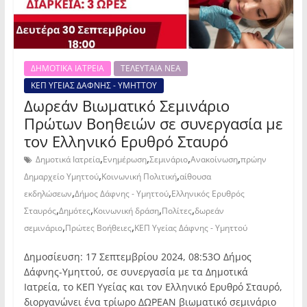
ΔΗΜΟΤΙΚΑ ΙΑΤΡΕΙΑ
ΤΕΛΕΥΤΑΙΑ ΝΕΑ
ΚΕΠ ΥΓΕΙΑΣ ΔΑΦΝΗΣ - ΥΜΗΤΤΟΥ
Δωρεάν Βιωματικό Σεμινάριο
Πρώτων Βοηθειών σε συνεργασία με
τον Ελληνικό Ερυθρό Σταυρό
,
,
,
,
Δημοτικά Ιατρεία
Ενημέρωση
Σεμινάριο
Ανακοίνωση
πρώην
,
,
Δημαρχείο Υμηττού
Κοινωνική Πολιτική
αίθουσα
,
,
εκδηλώσεων
Δήμος Δάφνης - Υμηττού
Ελληνικός Ερυθρός
,
,
,
,
Σταυρός
Δημότες
Κοινωνική δράση
Πολίτες
δωρεάν
,
,
σεμινάριο
Πρώτες Βοήθειες
ΚΕΠ Υγείας Δάφνης - Υμηττού
Δημοσίευση: 17 Σεπτεμβρίου 2024, 08:53Ο Δήμος
Δάφνης-Υμηττού, σε συνεργασία με τα Δημοτικά
Ιατρεία, το ΚΕΠ Υγείας και τον Ελληνικό Ερυθρό Σταυρό,
διοργανώνει ένα τρίωρο ΔΩΡΕΑΝ βιωματικό σεμινάριο