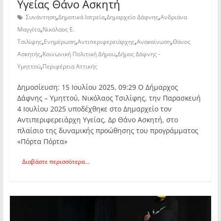
Υγείας Θάνο Ασκητή
,
,
,
Συνάντηση
Δημοτικά Ιατρεία
Δημαρχείο Δάφνης
Ανδριάνα
,
Μαγγίτα
Νικόλαος Ε.
,
,
,
,
Τσιλίφης
Ενημέρωση
Αντιπεριφερειάρχης
Ανακοίνωση
Θάνος
,
,
Ασκητής
Κοινωνική Πολιτική Δήμου
Δήμος Δάφνης -
,
Υμηττού
Περιφέρεια Αττικής
Δημοσίευση: 15 Ιουλίου 2025, 09:29 Ο Δήμαρχος
Δάφνης – Υμηττού, Νικόλαος Τσιλίφης, την Παρασκευή
4 Ιουλίου 2025 υποδέχθηκε στο Δημαρχείο τον
Αντιπεριφερειάρχη Υγείας, Δρ Θάνο Ασκητή, στο
πλαίσιο της δυναμικής προώθησης του προγράμματος
«Πόρτα Πόρτα»
Διαβάστε περισσότερα...