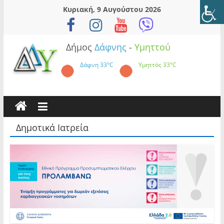
Skip
Κυριακή, 9 Αυγούστου 2026
to
content
Δήμος
Δάφνης
-
Υμηττού
Δάφνη
33°C
Υμηττός
33°C
Δημοτικά Ιατρεία