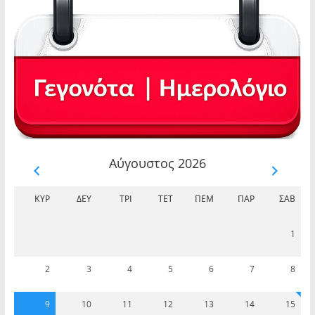
Αύγουστος 2026
ΚΥΡ
ΔΕΥ
ΤΡΊ
ΤΕΤ
ΠΈΜ
ΠΑΡ
ΣΆΒ
1
2
3
4
5
6
7
8
9
10
11
12
13
14
15