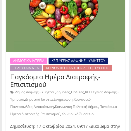
ΔΗΜΟΤΙΚΑ ΙΑΤΡΕΙΑ
ΚΕΠ ΥΓΕΙΑΣ ΔΑΦΝΗΣ - ΥΜΗΤΤΟΥ
ΤΕΛΕΥΤΑΙΑ ΝΕΑ
ΚΟΙΝΩΝΙΚΟ ΠΑΝΤΟΠΩΛΕΙΟ | ΣΥΣΣΙΤΙΟ
Παγκόσμια Ημέρα Διατροφής-
Επισιτισμού
,
,
,
Δήμος Δάφνης - Υμηττού
Δημότες
Πολίτες
ΚΕΠ Υγείας Δάφνης -
,
,
,
Υμηττού
Δημοτικά Ιατρεία
Ενημέρωση
Κοινωνικό
,
,
,
Παντοπωλέιο
Ανακοίνωση
Κοινωνική Πολιτική Δήμου
Παγκόσμια
,
Ημέρα Διατροφής-Επισιτισμού
Κοινωνικό Συσσίτιο
Δημοσίευση: 17 Οκτωβρίου 2024, 09:17 «Δικαίωμα στην