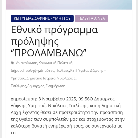
ΚΕΠ ΥΓΕΙΑΣ ΔΑΦΝΗΣ - ΥΜΗΤΤΟΥ
ΤΕΛΕΥΤΑΙΑ ΝΕΑ
Εθνικό πρόγραμμα
πρόληψης
‘’ΠΡΟΛΑΜΒΑΝΩ’’
,
Ανακοίνωση
Κοινωνική Πολιτική
,
,
,
,
Δήμου
Πρόληψη
Δημότες
Πολίτες
ΚΕΠ Υγείας Δάφνης -
,
,
Υμηττού
Δημοτικά Ιατρεία
Νικόλαος Ε.
,
,
Τσιλίφης
Δήμαρχος
Ενημέρωση
Δημοσίευση: 3 Νοεμβρίου 2025, 09:56Ο Δήμαρχος
Δάφνης-Υμηττού, Νικόλαος Τσιλίφης, και η Δημοτική
Αρχή έχοντας θέσει σε προτεραιότητα την προάσπιση
της υγείας των συμπολιτών μας και στοχεύοντας στην
καλύτερη δυνατή ενημέρωσή τους, σε συνεργασία με
το