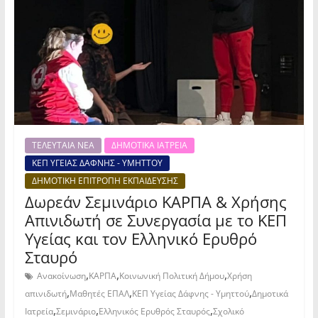
ΤΕΛΕΥΤΑΙΑ ΝΕΑ
ΔΗΜΟΤΙΚΑ ΙΑΤΡΕΙΑ
ΚΕΠ ΥΓΕΙΑΣ ΔΑΦΝΗΣ - ΥΜΗΤΤΟΥ
ΔΗΜΟΤΙΚΗ ΕΠΙΤΡΟΠΗ ΕΚΠΑΙΔΕΥΣΗΣ
Δωρεάν Σεμινάριο ΚΑΡΠΑ & Χρήσης
Απινιδωτή σε Συνεργασία με το ΚΕΠ
Υγείας και τον Ελληνικό Ερυθρό
Σταυρό
,
,
,
Ανακοίνωση
ΚΑΡΠΑ
Κοινωνική Πολιτική Δήμου
Χρήση
,
,
,
απινιδωτή
Μαθητές ΕΠΑΛ
ΚΕΠ Υγείας Δάφνης - Υμηττού
Δημοτικά
,
,
,
Ιατρεία
Σεμινάριο
Ελληνικός Ερυθρός Σταυρός
Σχολικό