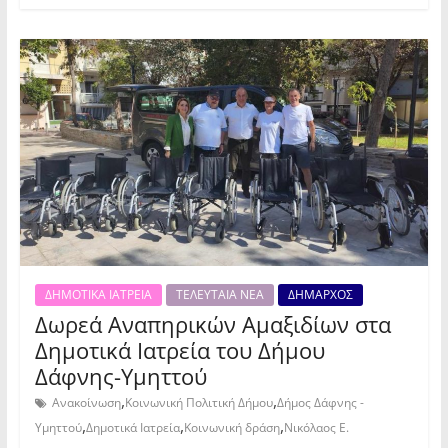
ΔΗΜΟΤΙΚΑ ΙΑΤΡΕΙΑ
ΤΕΛΕΥΤΑΙΑ ΝΕΑ
ΔΗΜΑΡΧΟΣ
Δωρεά Αναπηρικών Αμαξιδίων στα
Δημοτικά Ιατρεία του Δήμου
Δάφνης-Υμηττού
,
,
Ανακοίνωση
Κοινωνική Πολιτική Δήμου
Δήμος Δάφνης -
,
,
,
Υμηττού
Δημοτικά Ιατρεία
Κοινωνική δράση
Νικόλαος Ε.