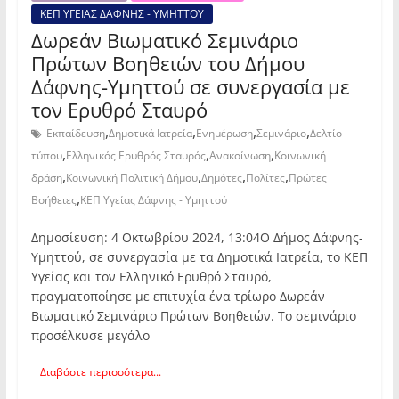
ΚΕΠ ΥΓΕΙΑΣ ΔΑΦΝΗΣ - ΥΜΗΤΤΟΥ
Δωρεάν Βιωματικό Σεμινάριο
Πρώτων Βοηθειών του Δήμου
Δάφνης-Υμηττού σε συνεργασία με
τον Ερυθρό Σταυρό
,
,
,
,
Εκπαίδευση
Δημοτικά Ιατρεία
Ενημέρωση
Σεμινάριο
Δελτίο
,
,
,
τύπου
Ελληνικός Ερυθρός Σταυρός
Ανακοίνωση
Κοινωνική
,
,
,
,
δράση
Κοινωνική Πολιτική Δήμου
Δημότες
Πολίτες
Πρώτες
,
Βοήθειες
ΚΕΠ Υγείας Δάφνης - Υμηττού
Δημοσίευση: 4 Οκτωβρίου 2024, 13:04Ο Δήμος Δάφνης-
Υμηττού, σε συνεργασία με τα Δημοτικά Ιατρεία, το ΚΕΠ
Υγείας και τον Ελληνικό Ερυθρό Σταυρό,
πραγματοποίησε με επιτυχία ένα τρίωρο Δωρεάν
Βιωματικό Σεμινάριο Πρώτων Βοηθειών. Το σεμινάριο
προσέλκυσε μεγάλο
Διαβάστε περισσότερα...