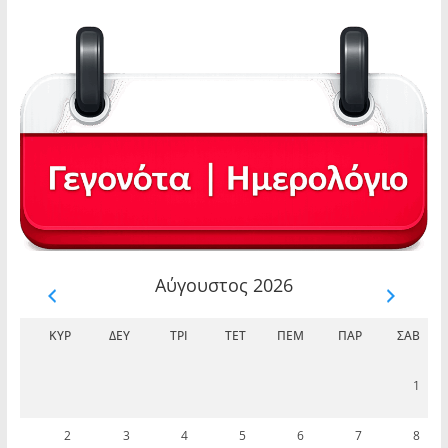
Αύγουστος 2026
ΚΥΡ
ΔΕΥ
ΤΡΊ
ΤΕΤ
ΠΈΜ
ΠΑΡ
ΣΆΒ
1
2
3
4
5
6
7
8