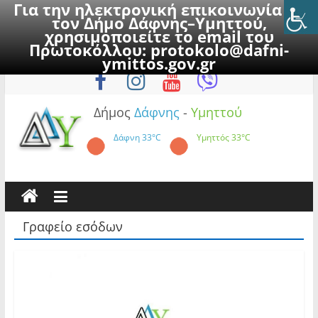
Για την ηλεκτρονική επικοινωνία με
τον Δήμο Δάφνης–Υμηττού,
χρησιμοποιείτε το email του
Πρωτοκόλλου:
protokolo@dafni-
Skip
Δευτέρα, 10 Αυγούστου 2026
ymittos.gov.gr
to
content
Δήμος
Δάφνης
-
Υμηττού
Δάφνη
33°C
Υμηττός
33°C
Γραφείο εσόδων