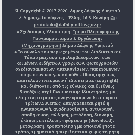
🔰 Copyright © 2017-2026
Δήμος Δάφνης-Υμηττού
📌 Δημαρχείο Δάφνης | Έλλης 16 & Κανάρη 📩 :
protokolo@dafni-ymittos.gov.gr
🔹Σχεδιασμός-Υλοποίηση:
Τμήμα Πληροφορικής
Προγραμματισμού & Οργάνωσης
(Μηχανογράφηση)
Δήμου Δάφνης-Υμηττού
🔸Το σύνολο του περιεχομένου του Διαδικτυακού
Τόπου μας, συμπεριλαμβανομένων, των
κειμένων, ειδήσεων, γραφικών, φωτογραφιών,
σχεδιαγραμμάτων, απεικονίσεων, παρεχόμενων
υπηρεσιών και γενικά κάθε είδους αρχείων,
αποτελούν πνευματική ιδιοκτησία, (copyright)
και διέπονται από τις εθνικές και διεθνείς
διατάξεις περί Πνευματικής Ιδιοκτησίας, με
εξαίρεση τα ρητώς αναγνωρισμένα δικαιώματα
τρίτων.
Συνεπώς, απαγορεύεται ρητά η
αναπαραγωγή, αναδημοσίευση, αντιγραφή,
αποθήκευση, πώληση, μετάδοση, διανομή,
έκδοση, εκτέλεση, «φόρτωση» (download),
μετάφραση, τροποποίηση με οποιονδήποτε
τρόπο, τμηματικά η περιληπτικά χωρίς τη ρητή