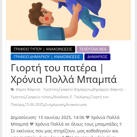
ΓΡΑΦΕΙΟ ΤΥΠΟΥ | ΑΝΑΚΟΙΝΩΣΕΙΣ
ΤΕΛΕΥΤΑΙΑ ΝΕΑ
ΓΡΑΦΕΙΟ ΔΗΜΑΡΧΟΥ | ΑΝΑΚΟΙΝΩΣΕΙΣ
ΔΗΜΑΡΧΟΣ
Γιορτή του πατέρα |
Χρόνια Πολλά Μπαμπά
,
,
Δήμος Δάφνης - Υμηττού
Γραφείο Δημάρχου
Δήμαρχος Δάφνης -
,
,
,
Υμηττού
Γραφείο τύπου
Νικόλαος Ε. Τσιλίφης
Γιορτή του
,
,
,
Πατέρα
15.06.2025
Ενημέρωση
Ανακοίνωση
Δημοσίευση: 15 Ιουνίου 2025, 14:06 💙 Χρόνια Πολλά
Μπαμπά 💙 Χρόνια Πολλά σε όλους τους μπαμπάδες ‼️
Σε εκείνους που μας στηρίζουν, μας καθοδηγούν και