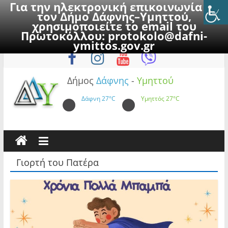
Για την ηλεκτρονική επικοινωνία με
τον Δήμο Δάφνης–Υμηττού,
χρησιμοποιείτε το email του
Πρωτοκόλλου:
protokolo@dafni-
Skip
Παρασκευή, 7 Αυγούστου 2026
ymittos.gov.gr
to
content
Δήμος
Δάφνης
-
Υμηττού
Δάφνη
27°C
Υμηττός
27°C
Γιορτή του Πατέρα