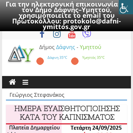
Για την ηλεκτρονική επικοινωνία με
τον Δήμο Δάφνης–Υμηττού,
χρησιμοποιείτε το email του
Πρωτοκόλλου:
protokolo@dafni-
Skip
Σάββατο, 8 Αυγούστου 2026
ymittos.gov.gr
to
content
Δήμος
Δάφνης
-
Υμηττού
Δάφνη
35°C
Υμηττός
35°C
Γεώργιος Στεφανάκος