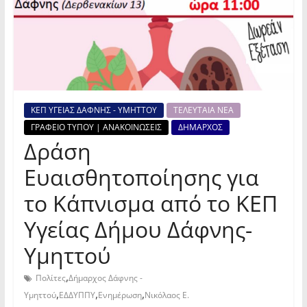
ΚΕΠ ΥΓΕΙΑΣ ΔΑΦΝΗΣ - ΥΜΗΤΤΟΥ
ΤΕΛΕΥΤΑΙΑ ΝΕΑ
ΓΡΑΦΕΙΟ ΤΥΠΟΥ | ΑΝΑΚΟΙΝΩΣΕΙΣ
ΔΗΜΑΡΧΟΣ
Δράση
Ευαισθητοποίησης για
το Κάπνισμα από το ΚΕΠ
Υγείας Δήμου Δάφνης-
Υμηττού
,
Πολίτες
Δήμαρχος Δάφνης -
,
,
,
Υμηττού
ΕΔΔΥΠΠΥ
Ενημέρωση
Νικόλαος Ε.