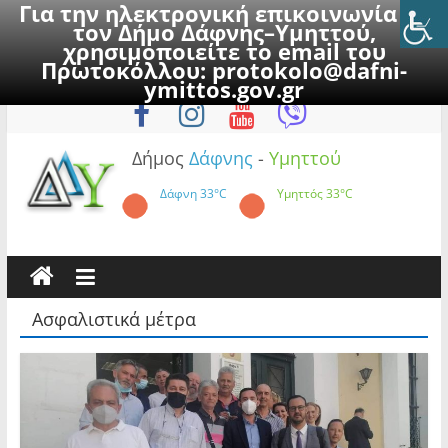
Για την ηλεκτρονική επικοινωνία με
τον Δήμο Δάφνης–Υμηττού,
χρησιμοποιείτε το email του
Πρωτοκόλλου:
protokolo@dafni-
Skip
Δευτέρα, 10 Αυγούστου 2026
ymittos.gov.gr
to
content
Δήμος
Δάφνης
-
Υμηττού
Δάφνη
33°C
Υμηττός
33°C
Ασφαλιστικά μέτρα