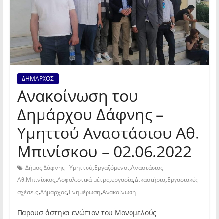
ΔΗΜΑΡΧΟΣ
Ανακοίνωση του
Δημάρχου Δάφνης –
Υμηττού Αναστάσιου Αθ.
Μπινίσκου – 02.06.2022
,
,
Δήμος Δάφνης - Υμηττού
Εργαζόμενοι
Αναστάσιος
,
,
,
,
Αθ.Μπινίσκος
Ασφαλιστικά μέτρα
εργασία
Δικαστήρια
Εργασιακές
,
,
,
σχέσεις
Δήμαρχος
Ενημέρωση
Ανακοίνωση
Παρουσιάστηκα ενώπιον του Μονομελούς