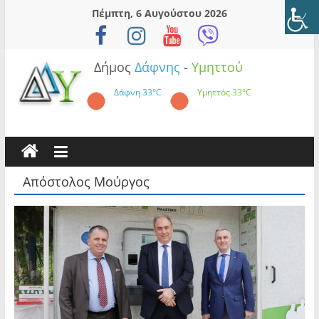
Skip
Πέμπτη, 6 Αυγούστου 2026
to
content
Δήμος
Δάφνης
-
Υμηττού
Δάφνη
33°C
Υμηττός
33°C
Απόστολος Μούργος