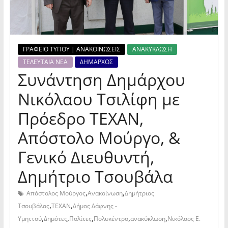
ΓΡΑΦΕΙΟ ΤΥΠΟΥ | ΑΝΑΚΟΙΝΩΣΕΙΣ
ΑΝΑΚΥΚΛΩΣΗ
ΤΕΛΕΥΤΑΙΑ ΝΕΑ
ΔΗΜΑΡΧΟΣ
Συνάντηση Δημάρχου
Νικόλαου Τσιλίφη με
Πρόεδρο ΤΕΧΑΝ,
Απόστολο Μούργο, &
Γενικό Διευθυντή,
Δημήτριο Τσουβάλα
,
,
Απόστολος Μούργος
Ανακοίνωση
Δημήτριος
,
,
Τσουβάλας
TEXAN
Δήμος Δάφνης -
,
,
,
,
,
Υμηττού
Δημότες
Πολίτες
Πολυκέντρο
ανακύκλωση
Νικόλαος Ε.