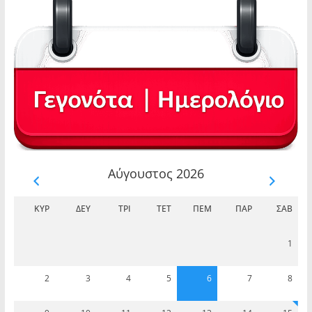
Αύγουστος 2026
ΚΥΡ
ΔΕΥ
ΤΡΊ
ΤΕΤ
ΠΈΜ
ΠΑΡ
ΣΆΒ
1
2
3
4
5
6
7
8