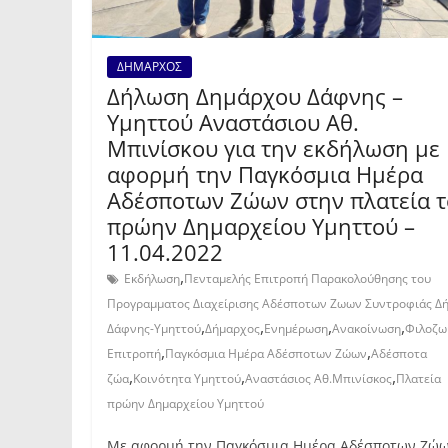
ΔΗΜΑΡΧΟΣ
Δήλωση Δημάρχου Δάφνης –
Υμηττού Αναστάσιου Αθ.
Μπινίσκου για την εκδήλωση με
αφορμή την Παγκόσμια Ημέρα
Αδέσποτων Ζώων στην πλατεία 
πρώην Δημαρχείου Υμηττού –
11.04.2022
,
Εκδήλωση
Πενταμελής Επιτροπή Παρακολούθησης του
Προγραμματος Διαχείρισης Αδέσποτων Ζωων Συντροφιάς Δ
,
,
,
,
Δάφνης-Υμηττού
Δήμαρχος
Ενημέρωση
Ανακοίνωση
Φιλοζω
,
,
Επιτροπή
Παγκόσμια Ημέρα Αδέσποτων Ζώων
Αδέσποτα
,
,
,
ζώα
Κοινότητα Υμηττού
Αναστάσιος Αθ.Μπινίσκος
Πλατεία
πρώην Δημαρχείου Υμηττού
Με αφορμή την Παγκόσμια Ημέρα Αδέσποτων Ζώ