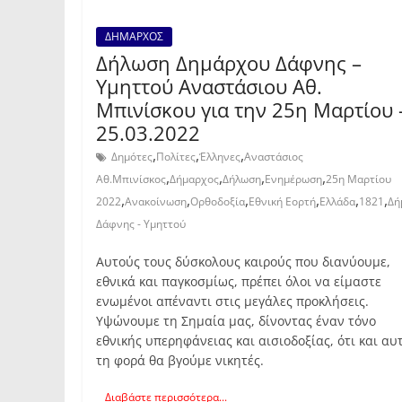
ΔΗΜΑΡΧΟΣ
Δήλωση Δημάρχου Δάφνης –
Υμηττού Αναστάσιου Αθ.
Μπινίσκου για την 25η Μαρτίου 
25.03.2022
,
,
,
Δημότες
Πολίτες
Έλληνες
Αναστάσιος
,
,
,
,
Αθ.Μπινίσκος
Δήμαρχος
Δήλωση
Ενημέρωση
25η Μαρτίου
,
,
,
,
,
,
2022
Ανακοίνωση
Ορθοδοξία
Εθνική Εορτή
Ελλάδα
1821
Δή
Δάφνης - Υμηττού
Αυτούς τους δύσκολους καιρούς που διανύουμε,
εθνικά και παγκοσμίως, πρέπει όλοι να είμαστε
ενωμένοι απέναντι στις μεγάλες προκλήσεις.
Υψώνουμε τη Σημαία μας, δίνοντας έναν τόνο
εθνικής υπερηφάνειας και αισιοδοξίας, ότι και αυ
τη φορά θα βγούμε νικητές.
Διαβάστε περισσότερα...