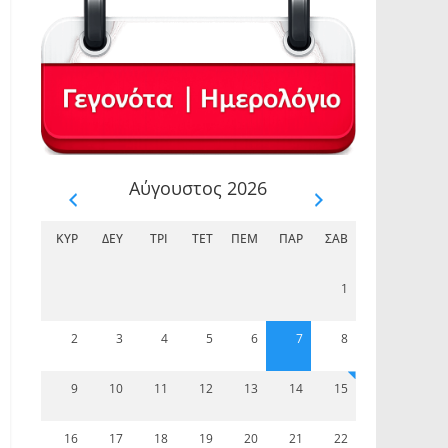
Αύγουστος 2026
ΚΥΡ
ΔΕΥ
ΤΡΊ
ΤΕΤ
ΠΈΜ
ΠΑΡ
ΣΆΒ
1
2
3
4
5
6
7
8
9
10
11
12
13
14
15
16
17
18
19
20
21
22