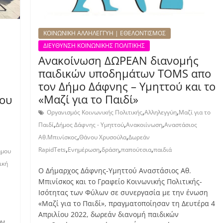
ΚΟΙΝΩΝΙΚΗ ΑΛΛΗΛΕΓΓΥΗ | ΕΘΕΛΟΝΤΙΣΜΟΣ
ΔΙΕΥΘΥΝΣΗ ΚΟΙΝΩΝΙΚΗΣ ΠΟΛΙΤΙΚΗΣ
Ανακοίνωση ΔΩΡΕΑΝ διανομής
παιδικών υποδημάτων TOMS απο
τον Δήμο Δάφνης – Υμηττού και το
«Μαζί για το Παιδί»
του
,
,
Οργανισμός Κοινωνικής Πολιτικής
Αλληλεγγύη
Μαζί για το
,
,
,
Παιδί
Δήμος Δάφνης - Υμηττού
Ανακοιίνωση
Αναστάσιος
,
,
Αθ.Μπινίσκος
Θάνου Χρυσούλα
Δωρεάν
,
,
,
,
RapidTets
Ενημέρωση
δράση
παπούτσια
παιδιά
ήμου
ική
Ο Δήμαρχος Δάφνης-Υμηττού Αναστάσιος Αθ.
Μπινίσκος και το Γραφείο Κοινωνικής Πολιτικής-
Ισότητας των Φύλων σε συνεργασία με την ένωση
«Μαζί για το Παιδί», πραγματοποίησαν τη Δευτέρα 4
Απριλίου 2022, δωρεάν διανομή παιδικών
ων