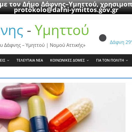
 με τον Δήμο Δάφνης–Υμηττού, χρησιμοπ
protokolo@dafni-ymittos.gov.gr
νης
-
Υμηττού
Δάφνη
29
υ Δάφνης – Υμηττού | Νομού Αττικής»
ΕΙΣ
ΤΕΛΕΥΤΑΙΑ ΝΕΑ
ΚΟΙΝΩΝΙΚΕΣ ΔΟΜΕΣ
ΓΙΑ ΤΟΝ ΠΟΛΙΤΗ