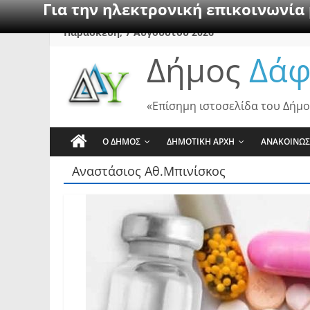
Για την ηλεκτρονική επικοινωνία
Skip
Παρασκευή, 7 Αυγούστου 2026
to
Δήμος
Δάφ
content
«Επίσημη ιστοσελίδα του Δήμο
Ο ΔΗΜΟΣ
ΔΗΜΟΤΙΚΗ ΑΡΧΗ
ΑΝΑΚΟΙΝΩΣ
Αναστάσιος Αθ.Μπινίσκος