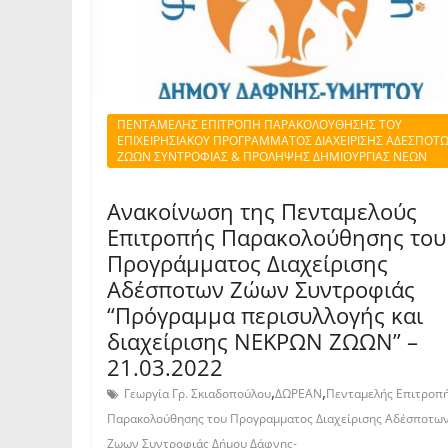
ΠΕΝΤΑΜΕΛΗΣ ΕΠΙΤΡΟΠΗ ΠΑΡΑΚΟΛΟΥΘΗΣΗΣ ΤΟΥ
ΕΠΙΧΕΙΡΗΣΙΑΚΟΥ ΠΡΟΓΡΑΜΜΑΤΟΣ ΔΙΑΧΕΙΡΙΣΗΣ ΑΔΕΣΠΟΤ
ΖΩΩΝ ΣΥΝΤΡΟΦΙΑΣ & ΠΡΟΛΗΨΗΣ ΔΗΜΙΟΥΡΓΙΑΣ ΝΕΩΝ
Ανακοίνωση της Πενταμελούς
Επιτροπής Παρακολούθησης του
Προγράμματος Διαχείρισης
Αδέσποτων Ζώων Συντροφιάς
“Πρόγραμμα περισυλλογής και
διαχείρισης ΝΕΚΡΩΝ ΖΩΩΝ” –
21.03.2022
,
,
Γεωργία Γρ. Σκιαδοπούλου
ΔΩΡΕΑΝ
Πενταμελής Επιτροπ
Παρακολούθησης του Προγραμματος Διαχείρισης Αδέσποτω
Ζωων Συντροφιάς Δήμου Δάφνης-