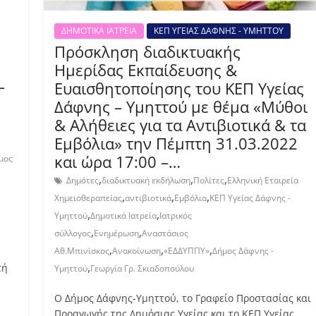
ΔΗΜΟΤΙΚΑ ΙΑΤΡΕΙΑ
ΚΕΠ ΥΓΕΙΑΣ ΔΑΦΝΗΣ - ΥΜΗΤΤΟΥ
Πρόσκληση διαδικτυακής
Ημερίδας Εκπαίδευσης &
–
Ευαισθητοποίησης του ΚΕΠ Υγείας
Δάφνης – Υμηττού με θέμα «Μύθοι
& Αλήθειες για τα Αντιβιοτικά & τα
Εμβόλια» την Πέμπτη 31.03.2022
και ώρα 17:00 –…
μος
,
,
,
Δημότες
διαδικτυακή εκδήλωση
Πολίτες
Ελληνική Εταιρεία
,
,
,
Χημειοθεραπείας
αντιβιοτικά
Εμβόλια
ΚΕΠ Υγείας Δάφνης -
,
,
Υμηττού
Δημοτικά Ιατρεία
Ιατρικός
,
,
σύλλογος
Ενημέρωση
Αναστάσιος
,
,
,
Αθ.Μπινίσκος
Ανακοίνωση
«ΕΔΔΥΠΠΥ»
Δήμος Δάφνης -
,
τή
Υμηττού
Γεωργία Γρ. Σκιαδοπούλου
Ο Δήμος Δάφνης-Υμηττού, το Γραφείο Προστασίας και
Προαγωγής της Δημόσιας Υγείας και το ΚΕΠ Υγείας