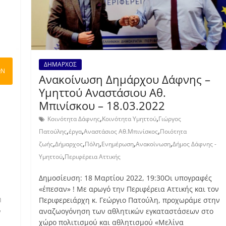
ΔΗΜΑΡΧΟΣ
ΩΝ
Ανακοίνωση Δημάρχου Δάφνης –
Υμηττού Αναστάσιου Αθ.
Μπινίσκου – 18.03.2022
,
,
Κοινότητα Δάφνης
Κοινότητα Υμηττού
Γιώργος
,
,
,
Πατούλης
έργα
Αναστάσιος Αθ.Μπινίσκος
Ποιότητα
,
,
,
,
,
ζωής
Δήμαρχος
Πόλη
Ενημέρωση
Ανακοίνωση
Δήμος Δάφνης -
,
Υμηττού
Περιφέρεια Αττικής
Δημοσίευση: 18 Μαρτίου 2022, 19:30Οι υπογραφές
«έπεσαν» ! Με αρωγό την Περιφέρεια Αττικής και τον
ή
Περιφερειάρχη κ. Γεώργιο Πατούλη, προχωράμε στην
αναζωογόνηση των αθλητικών εγκαταστάσεων στο
ν
χώρο πολιτισμού και αθλητισμού «Μελίνα