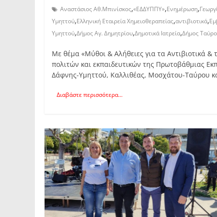
,
,
,
Αναστάσιος Αθ.Μπινίσκος
«ΕΔΔΥΠΠΥ»
Ενημέρωση
Γεωργ
,
,
,
Υμηττού
Ελληνική Εταιρεία Χημειοθεραπείας
αντιβιοτικά
Εμ
,
,
,
Υμηττού
Δήμος Αγ. Δημητρίου
Δημοτικά Ιατρεία
Δήμος Ταύρο
Με θέμα «Μύθοι & Αλήθειες για τα Αντιβιοτικά & 
πολιτών και εκπαιδευτικών της Πρωτοβάθμιας Εκ
Δάφνης-Υμηττού, Καλλιθέας, Μοσχάτου-Ταύρου κ
Διαβάστε περισσότερα...