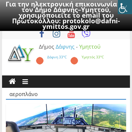
Για την ηλεκτρονική επικοινωνία με
τον Δήμο Δάφνης–Υμηττού,
χρησιμοποιείτε το email του
Πρωτοκόλλου:
protokolo@dafni-
Skip
Δευτέρα, 10 Αυγούστου 2026
ymittos.gov.gr
to
content
Δήμος
Δάφνης
-
Υμηττού
Δάφνη
33°C
Υμηττός
33°C
αεροπλάνο