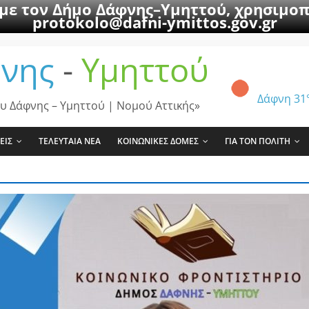
 με τον Δήμο Δάφνης–Υμηττού, χρησιμοπ
protokolo@dafni-ymittos.gov.gr
νης
-
Υμηττού
Δάφνη
31
υ Δάφνης – Υμηττού | Νομού Αττικής»
ΕΙΣ
ΤΕΛΕΥΤΑΙΑ ΝΕΑ
ΚΟΙΝΩΝΙΚΕΣ ΔΟΜΕΣ
ΓΙΑ ΤΟΝ ΠΟΛΙΤΗ