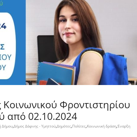
 Κοινωνικού Φροντιστηρίου
 από 02.10.2024
,
,
,
,
,
ή Δήμου
Δήμος Δάφνης - Υμηττού
Δημότες
Πολίτες
Κοινωνική δράση
Έναρξη