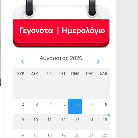
Αύγουστος 2026
ΚΥΡ
ΔΕΥ
ΤΡΊ
ΤΕΤ
ΠΈΜ
ΠΑΡ
ΣΆΒ
1
2
3
4
5
6
7
8
9
10
11
12
13
14
15
16
17
18
19
20
21
22