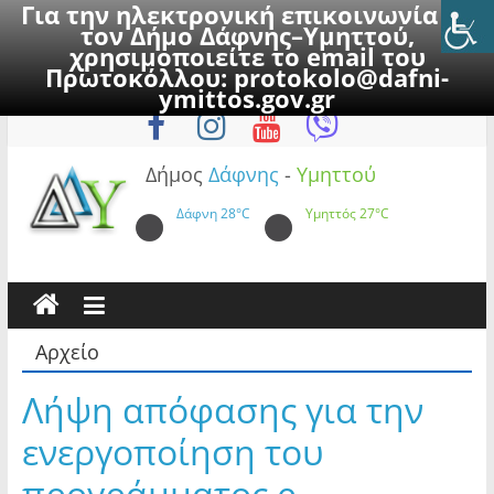
Για την ηλεκτρονική επικοινωνία με
τον Δήμο Δάφνης–Υμηττού,
χρησιμοποιείτε το email του
Πρωτοκόλλου:
protokolo@dafni-
Skip
Παρασκευή, 7 Αυγούστου 2026
ymittos.gov.gr
to
content
Δήμος
Δάφνης
-
Υμηττού
Δάφνη
28°C
Υμηττός
27°C
Αρχείο
Λήψη απόφασης για την
ενεργοποίηση του
προγράμματος e-