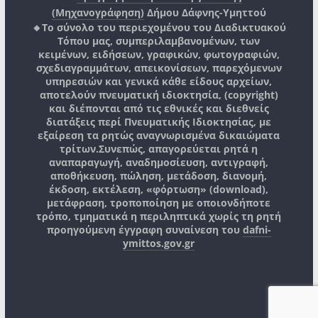
(Μηχανογράφηση)
Δήμου Δάφνης-Υμηττού
🔸Το σύνολο του περιεχομένου του Διαδικτυακού
Τόπου μας, συμπεριλαμβανομένων, των
κειμένων, ειδήσεων, γραφικών, φωτογραφιών,
σχεδιαγραμμάτων, απεικονίσεων, παρεχόμενων
υπηρεσιών και γενικά κάθε είδους αρχείων,
αποτελούν πνευματική ιδιοκτησία, (copyright)
και διέπονται από τις εθνικές και διεθνείς
διατάξεις περί Πνευματικής Ιδιοκτησίας, με
εξαίρεση τα ρητώς αναγνωρισμένα δικαιώματα
τρίτων.
Συνεπώς, απαγορεύεται ρητά η
αναπαραγωγή, αναδημοσίευση, αντιγραφή,
αποθήκευση, πώληση, μετάδοση, διανομή,
έκδοση, εκτέλεση, «φόρτωση» (download),
μετάφραση, τροποποίηση με οποιονδήποτε
τρόπο, τμηματικά η περιληπτικά χωρίς τη ρητή
προηγούμενη έγγραφη συναίνεση του
dafni-
ymittos.gov.gr