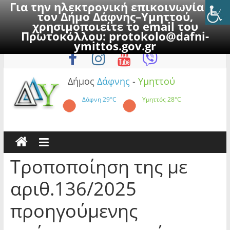
Για την ηλεκτρονική επικοινωνία με
τον Δήμο Δάφνης–Υμηττού,
χρησιμοποιείτε το email του
Πρωτοκόλλου:
protokolo@dafni-
Skip
Σάββατο, 8 Αυγούστου 2026
ymittos.gov.gr
to
content
Δήμος
Δάφνης
-
Υμηττού
Δάφνη
29°C
Υμηττός
28°C
Τροποποίηση της με
αριθ.136/2025
προηγούμενης