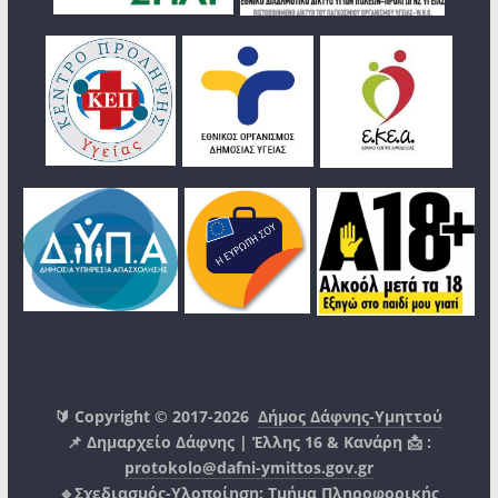
🔰 Copyright © 2017-2026
Δήμος Δάφνης-Υμηττού
📌 Δημαρχείο Δάφνης | Έλλης 16 & Κανάρη 📩 :
protokolo@dafni-ymittos.gov.gr
🔹Σχεδιασμός-Υλοποίηση:
Τμήμα Πληροφορικής