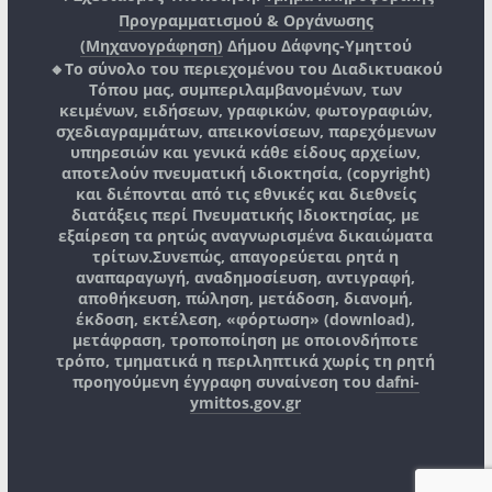
Προγραμματισμού & Οργάνωσης
(Μηχανογράφηση)
Δήμου Δάφνης-Υμηττού
🔸Το σύνολο του περιεχομένου του Διαδικτυακού
Τόπου μας, συμπεριλαμβανομένων, των
κειμένων, ειδήσεων, γραφικών, φωτογραφιών,
σχεδιαγραμμάτων, απεικονίσεων, παρεχόμενων
υπηρεσιών και γενικά κάθε είδους αρχείων,
αποτελούν πνευματική ιδιοκτησία, (copyright)
και διέπονται από τις εθνικές και διεθνείς
διατάξεις περί Πνευματικής Ιδιοκτησίας, με
εξαίρεση τα ρητώς αναγνωρισμένα δικαιώματα
τρίτων.
Συνεπώς, απαγορεύεται ρητά η
αναπαραγωγή, αναδημοσίευση, αντιγραφή,
αποθήκευση, πώληση, μετάδοση, διανομή,
έκδοση, εκτέλεση, «φόρτωση» (download),
μετάφραση, τροποποίηση με οποιονδήποτε
τρόπο, τμηματικά η περιληπτικά χωρίς τη ρητή
προηγούμενη έγγραφη συναίνεση του
dafni-
ymittos.gov.gr