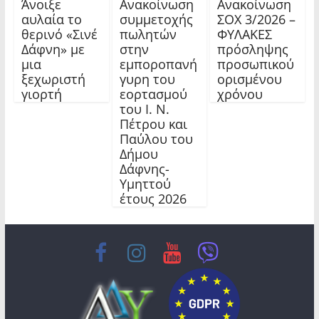
Άνοιξε
Ανακοίνωση
Ανακοίνωση
αυλαία το
συμμετοχής
ΣΟΧ 3/2026 –
θερινό «Σινέ
πωλητών
ΦΥΛΑΚΕΣ
Δάφνη» με
στην
πρόσληψης
μια
εμποροπανή
προσωπικού
ξεχωριστή
γυρη του
ορισμένου
γιορτή
εορτασμού
χρόνου
του Ι. Ν.
Πέτρου και
Παύλου του
Δήμου
Δάφνης-
Υμηττού
έτους 2026