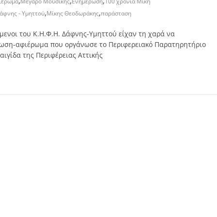
,
,
,
ιέρωμα
Μέγαρο Μουσικής
Ενημέρωση
100 χρόνια Μίκη
,
,
άφνης - Υμηττού
Μίκης Θεοδωράκης
παράσταση
μενοι του Κ.Η.Φ.Η. Δάφνης-Υμηττού είχαν τη χαρά να
ήλωση-αφιέρωμα που οργάνωσε το Περιφερειακό Παρατηρητήριο
αιγίδα της Περιφέρειας Αττικής