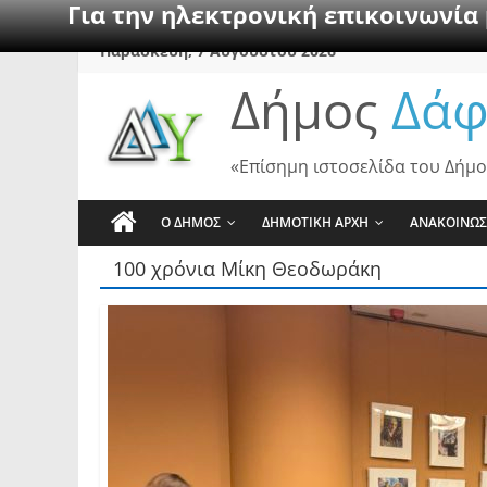
Για την ηλεκτρονική επικοινωνία
Skip
Παρασκευή, 7 Αυγούστου 2026
to
Δήμος
Δάφ
content
«Επίσημη ιστοσελίδα του Δήμο
Ο ΔΗΜΟΣ
ΔΗΜΟΤΙΚΗ ΑΡΧΗ
ΑΝΑΚΟΙΝΩΣ
100 χρόνια Μίκη Θεοδωράκη