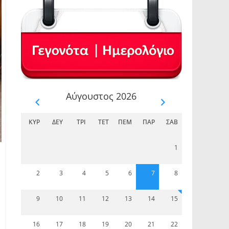
Αύγουστος 2026
ΚΥΡ
ΔΕΥ
ΤΡΊ
ΤΕΤ
ΠΈΜ
ΠΑΡ
ΣΆΒ
1
2
3
4
5
6
7
8
9
10
11
12
13
14
15
16
17
18
19
20
21
22