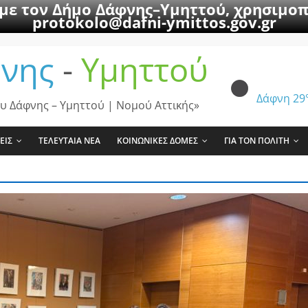
 με τον Δήμο Δάφνης–Υμηττού, χρησιμοπ
protokolo@dafni-ymittos.gov.gr
νης
-
Υμηττού
Δάφνη
29
υ Δάφνης – Υμηττού | Νομού Αττικής»
ΕΙΣ
ΤΕΛΕΥΤΑΙΑ ΝΕΑ
ΚΟΙΝΩΝΙΚΕΣ ΔΟΜΕΣ
ΓΙΑ ΤΟΝ ΠΟΛΙΤΗ