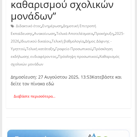
καθαρισμού σχολικών
μονάδων”
,
,
Διδακτικό έτος
Ενημέρωση
Δημοτική Επιτροπή
,
,
,
,
Εκπαίδευσης
Ανακοίνωση
Τελικά Αποτελέσματα
Προκήρυξη
2025-
,
,
,
2026
Ιδιωτικού δικαίου
Τελική βαθμολογία
Δήμος Δάφνης -
,
,
,
Υμηττού
Τελική κατάταξη
Γραφείο Προσωπικού
Πρόσκληση
,
,
εκδήλωσης ενδιαφέροντος
Πρόσληψη προσωπικού
Καθαρισμός
σχολικών μονάδων
Δημοσίευση: 27 Αυγούστου 2025, 13:53Κατεβάστε και
δείτε τον πίνακα εδώ
Διαβάστε περισσότερα...