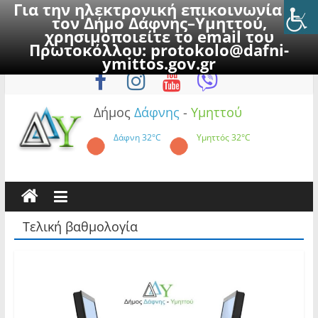
Για την ηλεκτρονική επικοινωνία με
τον Δήμο Δάφνης–Υμηττού,
χρησιμοποιείτε το email του
Πρωτοκόλλου:
protokolo@dafni-
Skip
Πέμπτη, 6 Αυγούστου 2026
ymittos.gov.gr
to
content
Δήμος
Δάφνης
-
Υμηττού
Δάφνη
32°C
Υμηττός
32°C
Τελική βαθμολογία