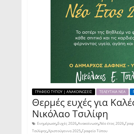
ΓΡΑΦΕΙΟ ΤΥΠΟΥ | ΑΝΑΚΟΙΝΩΣΕΙΣ
ΤΕΛΕΥΤΑΙΑ ΝΕΑ
Θερμές ευχές για Καλέ
Νικόλαο Τσιλίφη
,
,
,
,
Ενημέρωση
Ευχές 2026
Ανακοίνωση
Νέο έτος 2026
Γραφ
,
,
Τσιλίφης
Χριστούγεννα 2025
Γραφείο Τύπου