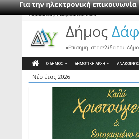
Για την ηλεκτρονική επικοινωνία
Skip
Παρασκευή, 7 Αυγούστου 2026
to
Δήμος
Δάφ
content
«Επίσημη ιστοσελίδα του Δήμο
Ο ΔΗΜΟΣ
ΔΗΜΟΤΙΚΗ ΑΡΧΗ
ΑΝΑΚΟΙΝΩΣ
Νέο έτος 2026