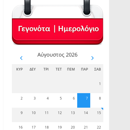
Αύγουστος 2026
ΚΥΡ
ΔΕΥ
ΤΡΊ
ΤΕΤ
ΠΈΜ
ΠΑΡ
ΣΆΒ
1
2
3
4
5
6
7
8
9
10
11
12
13
14
15
16
17
18
19
20
21
22