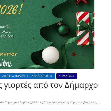
ΓΡΑΦΕΙΟ ΔΗΜΑΡΧΟΥ | ΑΝΑΚΟΙΝΩΣΕΙΣ
ΔΗΜΑΡΧΟΣ
ς γιορτές από τον Δήμαρχο
,
,
,
,
είο Δημάρχου
Δημότες
Πολίτες
Δήμαρχος Δάφνης - Υμηττού
Νικόλαος Ε.