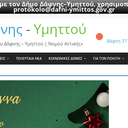
 με τον Δήμο Δάφνης–Υμηττού, χρησιμοπ
protokolo@dafni-ymittos.gov.gr
νης
-
Υμηττού
Δάφνη
31
υ Δάφνης – Υμηττού | Νομού Αττικής»
ΕΙΣ
ΤΕΛΕΥΤΑΙΑ ΝΕΑ
ΚΟΙΝΩΝΙΚΕΣ ΔΟΜΕΣ
ΓΙΑ ΤΟΝ ΠΟΛΙΤΗ