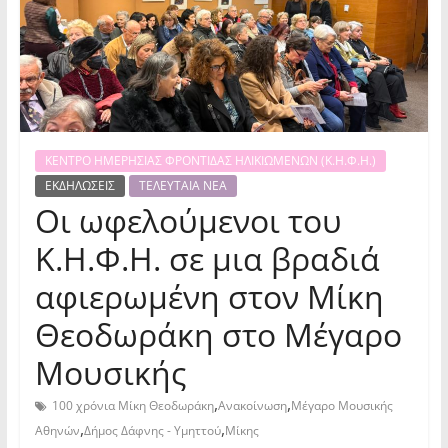
ΚΕΝΤΡΟ ΗΜΕΡΗΣΙΑΣ ΦΡΟΝΤΙΔΑΣ ΗΛΙΚΙΩΜΕΝΩΝ (Κ.Η.Φ.Η.)
ΕΚΔΗΛΩΣΕΙΣ
ΤΕΛΕΥΤΑΙΑ ΝΕΑ
Οι ωφελούμενοι του
Κ.Η.Φ.Η. σε μια βραδιά
αφιερωμένη στον Μίκη
Θεοδωράκη στο Μέγαρο
Μουσικής
,
,
100 χρόνια Μίκη Θεοδωράκη
Ανακοίνωση
Μέγαρο Μουσικής
,
,
Αθηνών
Δήμος Δάφνης - Υμηττού
Μίκης