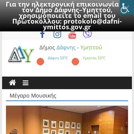
Για την ηλεκτρονική επικοινωνία με
τον Δήμο Δάφνης–Υμηττού,
χρησιμοποιείτε το email του
Πρωτοκόλλου:
protokolo@dafni-
Skip
Κυριακή, 9 Αυγούστου 2026
ymittos.gov.gr
to
content
Δήμος
Δάφνης
-
Υμηττού
Δάφνη
33°C
Υμηττός
33°C
Μέγαρο Μουσικής