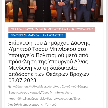
ΘΕΑΤΡΑ ΒΡΑΧΩΝ “ΜΕΛΙΝΑ ΜΕΡΚΟΥΡΗ & ΑΝΝΑ ΣΥΝΟΔΙΝΟΥ”
ΓΡΑΦΕΙΟ ΔΗΜΑΡΧΟΥ | ΑΝΑΚΟΙΝΩΣΕΙΣ
Επίσκεψη του Δημάρχου Δάφνης
-Υμηττού Τάσου Μπινίσκου στο
Υπουργείο Πολιτισμού μετά από
πρόσκληση της Υπουργού Λίνας
Μενδώνη για τη διαδικασία
απόδοσης των Θεάτρων Βράχων
03.07.2023
,
,
,
Κυβέρνηση
Μελίνα Μερκούρη
Άννα Συνοδινού
Θέατρα
,
,
,
Βράχων
Λόφος Κοπανά
Τάσος Μπινίσκος
Άκης
,
,
,
,
Κατωπόδης
Ενημέρωση
Μενδώνη
Ανακοίνωση
Νίκος
,
Χαρδαλιάς
Δήμος Δάφνης - Υμηττού