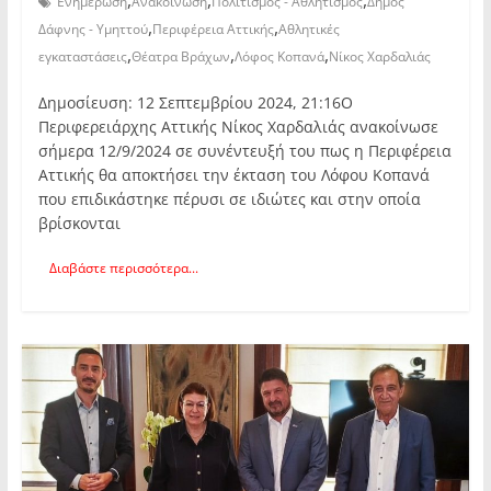
,
,
,
Ενημέρωση
Ανακοίνωση
Πολιτισμός - Αθλητισμός
Δήμος
,
,
Δάφνης - Υμηττού
Περιφέρεια Αττικής
Αθλητικές
,
,
,
εγκαταστάσεις
Θέατρα Βράχων
Λόφος Κοπανά
Νίκος Χαρδαλιάς
Δημοσίευση: 12 Σεπτεμβρίου 2024, 21:16Ο
Περιφερειάρχης Αττικής Νίκος Χαρδαλιάς ανακοίνωσε
σήμερα 12/9/2024 σε συνέντευξή του πως η Περιφέρεια
Αττικής θα αποκτήσει την έκταση του Λόφου Κοπανά
που επιδικάστηκε πέρυσι σε ιδιώτες και στην οποία
βρίσκονται
Διαβάστε περισσότερα...