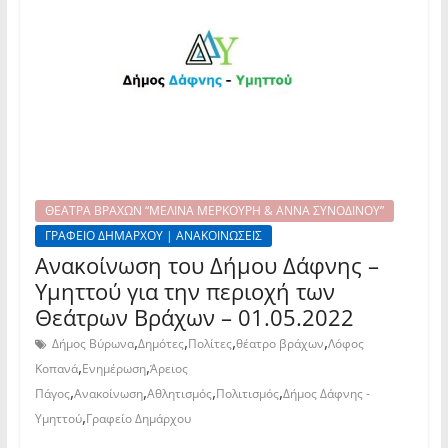
ΘΕΑΤΡΑ ΒΡΑΧΩΝ “ΜΕΛΙΝΑ ΜΕΡΚΟΥΡΗ & ΑΝΝΑ ΣΥΝΟΔΙΝΟΥ”
ΓΡΑΦΕΙΟ ΔΗΜΑΡΧΟΥ | ΑΝΑΚΟΙΝΩΣΕΙΣ
Ανακοίνωση του Δήμου Δάφνης –
Υμηττού για την περιοχή των
Θεάτρων Βράχων – 01.05.2022
,
,
,
,
Δήμος Βύρωνα
Δημότες
Πολίτες
θέατρο βράχων
Λόφος
,
,
Κοπανά
Ενημέρωση
Άρειος
,
,
,
,
Πάγος
Ανακοίνωση
Αθλητισμός
Πολιτισμός
Δήμος Δάφνης -
,
Υμηττού
Γραφείο Δημάρχου