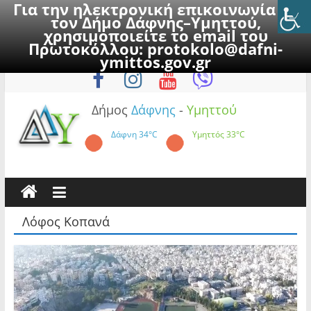
Για την ηλεκτρονική επικοινωνία με
τον Δήμο Δάφνης–Υμηττού,
χρησιμοποιείτε το email του
Πρωτοκόλλου:
protokolo@dafni-
Skip
Κυριακή, 9 Αυγούστου 2026
ymittos.gov.gr
to
content
Δήμος
Δάφνης
-
Υμηττού
Δάφνη
34°C
Υμηττός
33°C
Λόφος Κοπανά