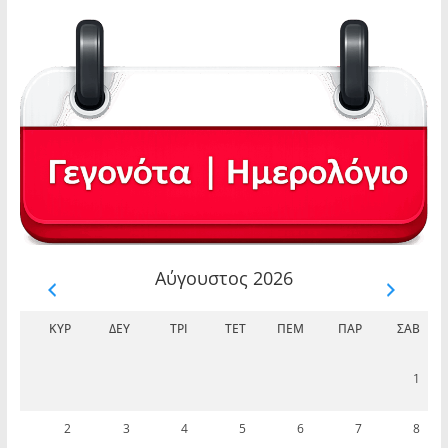
Αύγουστος 2026
ΚΥΡ
ΔΕΥ
ΤΡΊ
ΤΕΤ
ΠΈΜ
ΠΑΡ
ΣΆΒ
1
2
3
4
5
6
7
8