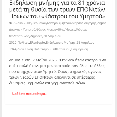
Εκδήλωση μνήμης για τα 81 χρόνια
μετά τη θυσία των τριών ΕΠΟΝιτών
Ηρώων του «Κάστρου του Υμηττού»
,
,
,
,
Ανακοίνωση
Γερμανοί
Κάστρο Υμηττού
Μήτσος Αυγέρης
Δήμος
,
,
,
Δάφνης - Υμηττού
Θάνος Κιοκμενίδης
Ήρωες
Κώστας
,
,
Φολτόπουλος
Δημότες
28 Απριλίου
,
,
,
,
2025
Πολίτες
Ελευθερία
Εκδηλώσεις Μνήμης
28 Απριλίου
,
,
1944
Διεύθυνση Πολιτισμού - Αθλητισμού
Ενημέρωση
Δημοσίευση: 7 Μαΐου 2025, 09:51Δεν ήταν κάστρο. Ένα
σπίτι απλό ήταν, μια μονοκατοικία σαν όλες τις άλλες
που υπήρχαν στον Υμηττό. Όμως, ο ηρωικός αγώνας
τριών νεαρών ΕΠΟΝιτών απέναντι σε υπέρτερες
δυνάμεις Γερμανών και γερμανοτσολιάδων
Διαβάστε περισσότερα...