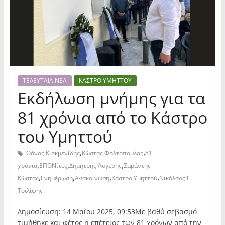
ΤΕΛΕΥΤΑΙΑ ΝΕΑ
ΚΑΣΤΡΟ ΥΜΗΤΤΟΥ
Εκδήλωση μνήμης για τα
81 χρόνια από το Κάστρο
του Υμηττού
,
,
Θάνος Κιοκμενίδης
Κώστας Φολτόπουλος
81
,
,
,
χρόνια
ΕΠΟΝίτες
Δημήτρης Αυγέρης
Σαμάντης
,
,
,
,
Κώστας
Ενημέρωση
Ανακοίνωση
Κάστρο Υμηττού
Νικόλαος Ε.
Τσιλίφης
Δημοσίευση: 14 Μαΐου 2025, 09:53Με βαθύ σεβασμό
τιμήθηκε και φέτος η επέτειος των 81 χρόνων από την