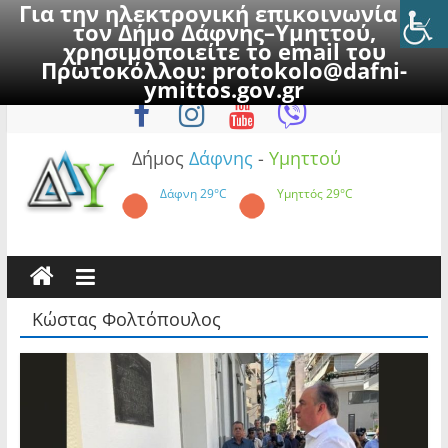
Για την ηλεκτρονική επικοινωνία με
τον Δήμο Δάφνης–Υμηττού,
χρησιμοποιείτε το email του
Πρωτοκόλλου:
protokolo@dafni-
Skip
Παρασκευή, 7 Αυγούστου 2026
ymittos.gov.gr
to
content
Δήμος
Δάφνης
-
Υμηττού
Δάφνη
29°C
Υμηττός
29°C
Κώστας Φολτόπουλος