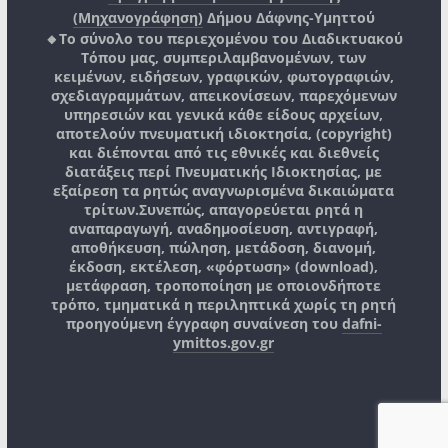
(Μηχανογράφηση)
Δήμου Δάφνης-Υμηττού
🔸Το σύνολο του περιεχομένου του Διαδικτυακού
Τόπου μας, συμπεριλαμβανομένων, των
κειμένων, ειδήσεων, γραφικών, φωτογραφιών,
σχεδιαγραμμάτων, απεικονίσεων, παρεχόμενων
υπηρεσιών και γενικά κάθε είδους αρχείων,
αποτελούν πνευματική ιδιοκτησία, (copyright)
και διέπονται από τις εθνικές και διεθνείς
διατάξεις περί Πνευματικής Ιδιοκτησίας, με
εξαίρεση τα ρητώς αναγνωρισμένα δικαιώματα
τρίτων.
Συνεπώς, απαγορεύεται ρητά η
αναπαραγωγή, αναδημοσίευση, αντιγραφή,
αποθήκευση, πώληση, μετάδοση, διανομή,
έκδοση, εκτέλεση, «φόρτωση» (download),
μετάφραση, τροποποίηση με οποιονδήποτε
τρόπο, τμηματικά η περιληπτικά χωρίς τη ρητή
προηγούμενη έγγραφη συναίνεση του
dafni-
ymittos.gov.gr