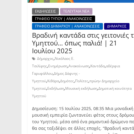
ΕΚΔΗΛΩΣΕΙΣ
ΤΕΛΕΥΤΑΙΑ ΝΕΑ
ΓΡΑΦΕΙΟ ΤΥΠΟΥ | ΑΝΑΚΟΙΝΩΣΕΙΣ
ΓΡΑΦΕΙΟ ΔΗΜΑΡΧΟΥ | ΑΝΑΚΟΙΝΩΣΕΙΣ
ΔΗΜΑΡΧΟΣ
Βραδινή καντάδα στις γειτονιές 
Υμηττού… όπως παλιά! | 21
Ιουλίου 2025
,
Δήμαρχος
Νικόλαος Ε.
,
,
,
,
Τσιλίφης
Ενημέρωση
Ανακοίνωση
Καντάδα
αδέρφια
,
Γαρυφάλλου
Δήμος Δάφνης -
,
,
,
,
Υμηττού
Κιθάρα
Δημότες
Πολίτες
πρώην Δημαρχείο
,
,
,
Υμηττού
Εκδήλωση
Μουσική εκδήλωση
Δημοτική κοινότητα
Υμηττού
Δημοσίευση: 15 Ιουλίου 2025, 08:35 Μια μοναδική
μουσική εμπειρία ζωντανεύει φέτος στους δρόμο
του Υμηττού, μέσα από ένα ρομαντικό δρώμενο π
θα σας ταξιδέψει σε άλλες εποχές. “Βραδινή καντ