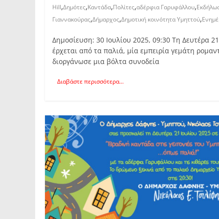
,
,
,
,
,
Hill
Δημότες
Καντάδα
Πολίτες
αδέρφια Γαρυφάλλου
Εκδήλω
,
,
,
Γιαννακούρας
Δήμαρχος
Δημοτική κοινότητα Υμηττού
Ενημ
Δημοσίευση: 30 Ιουλίου 2025, 09:30 Τη Δευτέρα 21
έρχεται από τα παλιά, μία εμπειρία γεμάτη ρομα
διοργάνωσε μια βόλτα συνοδεία
Διαβάστε περισσότερα...