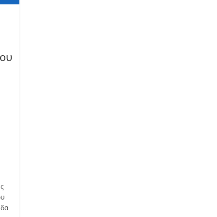
του
υς
ου
άδα