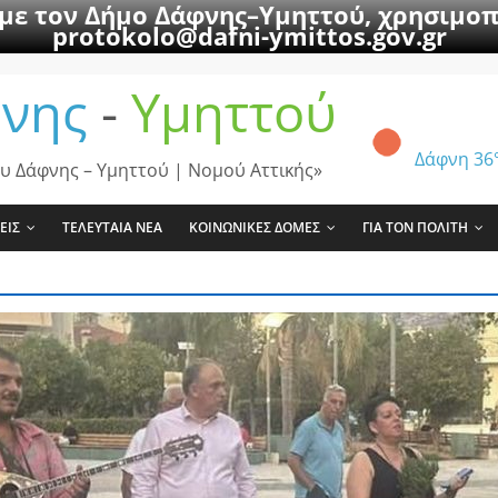
 με τον Δήμο Δάφνης–Υμηττού, χρησιμοπ
protokolo@dafni-ymittos.gov.gr
νης
-
Υμηττού
Δάφνη
36
υ Δάφνης – Υμηττού | Νομού Αττικής»
ΕΙΣ
ΤΕΛΕΥΤΑΙΑ ΝΕΑ
ΚΟΙΝΩΝΙΚΕΣ ΔΟΜΕΣ
ΓΙΑ ΤΟΝ ΠΟΛΙΤΗ