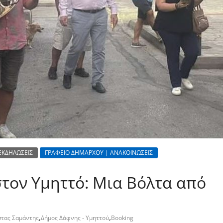
ΕΚΔΗΛΩΣΕΙΣ
ΓΡΑΦΕΙΟ ΔΗΜΑΡΧΟΥ | ΑΝΑΚΟΙΝΩΣΕΙΣ
στον Υμηττό: Μια Βόλτα από
,
,
τας Σαμάντης
Δήμος Δάφνης - Υμηττού
Booking