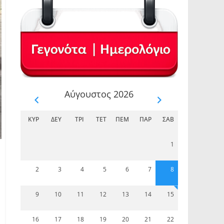
Αύγουστος 2026
ΚΥΡ
ΔΕΥ
ΤΡΊ
ΤΕΤ
ΠΈΜ
ΠΑΡ
ΣΆΒ
1
2
3
4
5
6
7
8
9
10
11
12
13
14
15
16
17
18
19
20
21
22