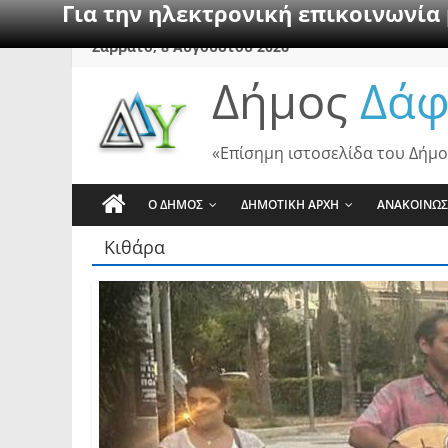
Για την ηλεκτρονική επικοινωνία
Skip
Σάββατο, 8 Αυγούστου 2026
to
Δήμος
Δάφ
content
«Επίσημη ιστοσελίδα του Δήμο
Ο ΔΗΜΟΣ
ΔΗΜΟΤΙΚΗ ΑΡΧΗ
ΑΝΑΚΟΙΝΩΣ
Κιθάρα