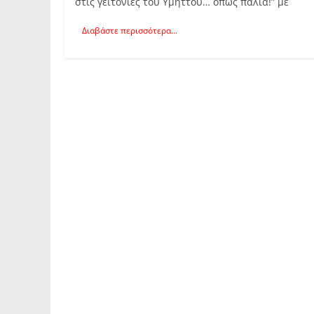
στις γειτονιές του Υμηττού… όπως παλιά!” με
Διαβάστε περισσότερα...