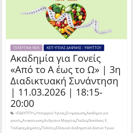
ΤΕΛΕΥΤΑΙΑ ΝΕΑ
ΚΕΠ ΥΓΕΙΑΣ ΔΑΦΝΗΣ - ΥΜΗΤΤΟΥ
Ακαδημία για Γονείς
«Από το Α έως το Ω» | 3η
Διαδικτυακή Συνάντηση
| 11.03.2026 | 18:15-
20:00
,
,
,
«ΕΔΔΥΠΠΥ»
Υπουργείο Υγείας
Ενημέρωση
Ακαδημία για
,
,
,
,
γονείς
Ανακοίνωση
Ανδριάνα Μαγγίτα
Παιδιά
Νικόλαος Ε.
,
,
,
Τσιλίφης
Δημότες
Πολίτες
Ελληνικό Διαδημοτικό Δίκτυο Υγιών