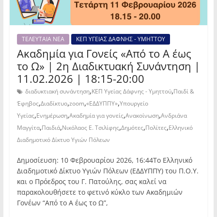
ΤΕΛΕΥΤΑΙΑ ΝΕΑ
ΚΕΠ ΥΓΕΙΑΣ ΔΑΦΝΗΣ - ΥΜΗΤΤΟΥ
Ακαδημία για Γονείς «Από το Α έως
το Ω» | 2η Διαδικτυακή Συνάντηση |
11.02.2026 | 18:15-20:00
,
,
διαδυκτιακή συνάντηση
ΚΕΠ Υγείας Δάφνης - Υμηττού
Παιδί &
,
,
,
,
Έφηβος
Διαδίκτυο
zoom
«ΕΔΔΥΠΠΥ»
Υπουργείο
,
,
,
,
Υγείας
Ενημέρωση
Ακαδημία για γονείς
Ανακοίνωση
Ανδριάνα
,
,
,
,
,
Μαγγίτα
Παιδιά
Νικόλαος Ε. Τσιλίφης
Δημότες
Πολίτες
Ελληνικό
Διαδημοτικό Δίκτυο Υγιών Πόλεων
Δημοσίευση: 10 Φεβρουαρίου 2026, 16:44Το Ελληνικό
Διαδημοτικό Δίκτυο Υγιών Πόλεων (ΕΔΔΥΠΠΥ) του Π.Ο.Υ.
και ο Πρόεδρος του Γ. Πατούλης, σας καλεί να
παρακολουθήσετε το φετινό κύκλο των Ακαδημιών
Γονέων “Από το Α έως το Ω”,