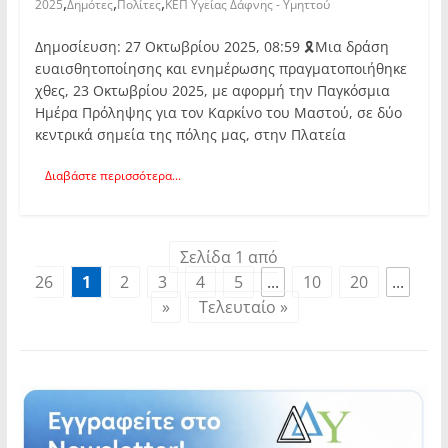
,
,
,
2025
Δημότες
Πολίτες
ΚΕΠ Υγείας Δάφνης - Υμηττού
Δημοσίευση: 27 Οκτωβρίου 2025, 08:59 🎗️Μια δράση
ευαισθητοποίησης και ενημέρωσης πραγματοποιήθηκε
χθες, 23 Οκτωβρίου 2025, με αφορμή την Παγκόσμια
Ημέρα Πρόληψης για τον Καρκίνο του Μαστού, σε δύο
κεντρικά σημεία της πόλης μας, στην Πλατεία
Διαβάστε περισσότερα...
Σελίδα 1 από
26
1
2
3
4
5
...
10
20
...
»
Τελευταίο »