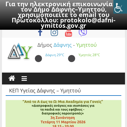
Για την ηλεκτρονική επικοινωνία με
τον Δήμο Δάφνης–Υμηττού,
χρησιμοποιείτε το email του
Πρωτοκόλλου:
protokolo@dafni-
Skip
Δευτέρα, 10 Αυγούστου 2026
ymittos.gov.gr
to
content
Δήμος
Δάφνης
-
Υμηττού
Δάφνη
29°C
Υμηττός
28°C
ΚΕΠ Υγείας Δάφνης – Υμηττού