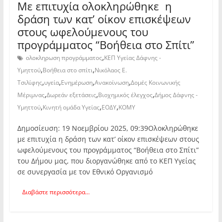
Με επιτυχία ολοκληρώθηκε η
δράση των κατ’ οίκον επισκέψεων
στους ωφελούμενους του
προγράμματος “Βοήθεια στο Σπίτι”
,
ολοκληρωση προγράμματος
ΚΕΠ Υγείας Δάφνης -
,
,
Υμηττού
Βοήθεια στο σπίτι
Νικόλαος Ε.
,
,
,
,
Τσιλίφης
υγεία
Ενημέρωση
Ανακοίνωση
Δομές Κοινωνικής
,
,
,
Μέριμνας
Δωρεάν εξετάσεις
Βιοχημικός έλεγχος
Δήμος Δάφνης -
,
,
,
Υμηττού
Κινητή ομάδα Υγείας
ΕΟΔΥ
ΚΟΜΥ
Δημοσίευση: 19 Νοεμβρίου 2025, 09:39Ολοκληρώθηκε
με επιτυχία η δράση των κατ’ οίκον επισκέψεων στους
ωφελούμενους του προγράμματος “Βοήθεια στο Σπίτι”
του Δήμου μας, που διοργανώθηκε από το ΚΕΠ Υγείας
σε συνεργασία με τον Εθνικό Οργανισμό
Διαβάστε περισσότερα...