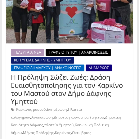
ΤΕΛΕΥΤΑΙΑ ΝΕΑ
ΓΡΑΦΕΙΟ ΤΥΠΟΥ | ΑΝΑΚΟΙΝΩΣΕΙΣ
ΚΕΠ ΥΓΕΙΑΣ ΔΑΦΝΗΣ - ΥΜΗΤΤΟΥ
ΓΡΑΦΕΙΟ ΔΗΜΑΡΧΟΥ | ΑΝΑΚΟΙΝΩΣΕΙΣ
ΔΗΜΑΡΧΟΣ
Η Πρόληψη Σώζει Ζωές: Δράση
Ευαισθητοποίησης για τον Καρκίνο
του Μαστού στον Δήμο Δάφνης–
Υμηττού
,
,
Καρκίνος μαστού
Ενημέρωση
Πλατεία
,
,
,
καλογήρων
Ανακοίνωση
Δημοτική κοινότητα Υμηττού
Δημοτική
,
,
Κοινότητα Δάφνης
πλατεία Υμηττού
Κοινωνική Πολιτική
,
,
,
Δήμου
Μήνας Πρόληψης
Καρκίνος
Οκτώβριος