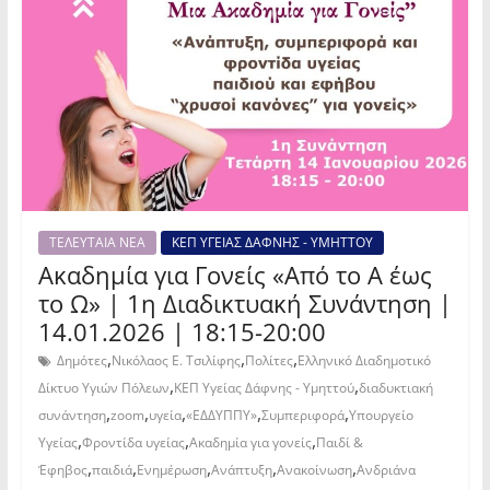
ΤΕΛΕΥΤΑΙΑ ΝΕΑ
ΚΕΠ ΥΓΕΙΑΣ ΔΑΦΝΗΣ - ΥΜΗΤΤΟΥ
Ακαδημία για Γονείς «Από το Α έως
το Ω» | 1η Διαδικτυακή Συνάντηση |
14.01.2026 | 18:15-20:00
,
,
,
Δημότες
Νικόλαος Ε. Τσιλίφης
Πολίτες
Ελληνικό Διαδημοτικό
,
,
Δίκτυο Υγιών Πόλεων
ΚΕΠ Υγείας Δάφνης - Υμηττού
διαδυκτιακή
,
,
,
,
,
συνάντηση
zoom
υγεία
«ΕΔΔΥΠΠΥ»
Συμπεριφορά
Υπουργείο
,
,
,
Υγείας
Φροντίδα υγείας
Ακαδημία για γονείς
Παιδί &
,
,
,
,
,
Έφηβος
παιδιά
Ενημέρωση
Ανάπτυξη
Ανακοίνωση
Ανδριάνα