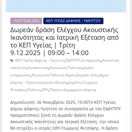
ΤΕΛΕΥΤΑΙΑ ΝΕΑ
ΚΕΠ ΥΓΕΙΑΣ ΔΑΦΝΗΣ - ΥΜΗΤΤΟΥ
Δωρεάν δράση Ελέγχου Ακουστικής
Ικανότητας και Ιατρική Εξέταση από
το ΚΕΠ Υγείας | Τρίτη
9.12.2025 | 09:00 – 14:00
,
,
,
ΚΕΠ Υγείας Δάφνης - Υμηττού
ΕΔΔΥΠΠΥ
Ενημέρωση
Ακουστική
,
,
,
ικανότητα
Ανακοίνωση
Κοινωνική Πολιτική
Δράση
,
,
,
ενημέρωσης
Κοινωνική Πολιτική Δήμου
Δωρεάν τέστ
Δήμος
,
,
,
Δάφνης - Υμηττού
Ιατρική εξέταση
Δημότες
Γεώργιος
,
,
,
Φιτσάκης
Πολίτες
ΩΡΛ
Πλατεία Δημαρχείου Δάφνης
Δημοσίευση: 26 Νοεμβρίου 2025, 15:00Το ΚΕΠ Υγείας
Δήμου Δάφνης-Υμηττού σε συνεργασία με τον ΕΔΔΥΠΠΥ
πραγματοποιεί ξανά τη Δωρεάν δράση Ελέγχου
Ακουστικής Ικανότητας και Ιατρική Εξέταση, την οποία
θα στηρίξει ο ιατρός ΩΡΛ Γεώργιος Φιτσάκης. Η δράση