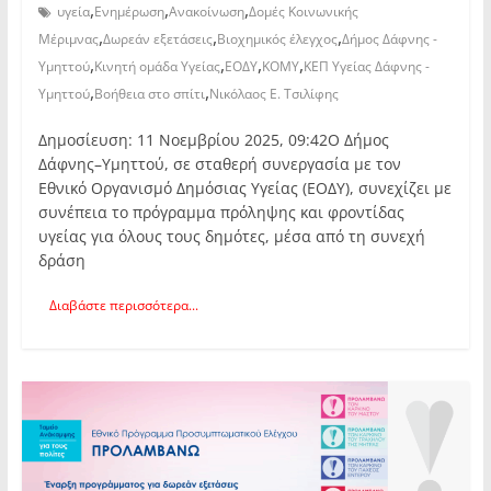
,
,
,
υγεία
Ενημέρωση
Ανακοίνωση
Δομές Κοινωνικής
,
,
,
Μέριμνας
Δωρεάν εξετάσεις
Βιοχημικός έλεγχος
Δήμος Δάφνης -
,
,
,
,
Υμηττού
Κινητή ομάδα Υγείας
ΕΟΔΥ
ΚΟΜΥ
ΚΕΠ Υγείας Δάφνης -
,
,
Υμηττού
Βοήθεια στο σπίτι
Νικόλαος Ε. Τσιλίφης
Δημοσίευση: 11 Νοεμβρίου 2025, 09:42Ο Δήμος
Δάφνης–Υμηττού, σε σταθερή συνεργασία με τον
Εθνικό Οργανισμό Δημόσιας Υγείας (ΕΟΔΥ), συνεχίζει με
συνέπεια το πρόγραμμα πρόληψης και φροντίδας
υγείας για όλους τους δημότες, μέσα από τη συνεχή
δράση
Διαβάστε περισσότερα...