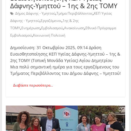
Δάφνης-Υμηττού – 1ης & 2ης ΤΟΜΥ
,
,
Δήμος Δάφνης - Υμηττού
Τμήμα Περιβάλλοντος
ΚΕΠ Υγείας
,
,
Δάφνης - Υμηττού
Εργαζόμενοι
1ης & 2ης
,
,
,
,
ΤΟΜΥ
Ενημέρωση
Εμβολιασμού
Ανακοίνωση
Εθνικό Πρόγραμμα
,
Εμβολιασμού
Κοινωνική Πολιτική
Δημοσίευση: 31 Οκτωβρίου 2025, 09:14 Δράση
Ευαισθητοποίησης ΚΕΠ Υγείας Δάφνης-Υμηττού – 1ης &
2ης ΤΟΜΥ (Τοπική Μονάδα Υγείας) Αγίου Δημητρίου
Μια πολύ σημαντική ημέρα για τους εργαζόμενους του
Τμήματος Περιβάλλοντος του Δήμου Δάφνης – Υμηττού!
Διαβάστε περισσότερα...