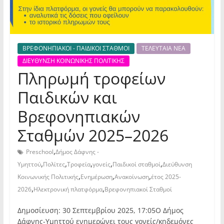
ΒΡΕΦΟΝΗΠΙΑΚΟΙ - ΠΑΙΔΙΚΟΙ ΣΤΑΘΜΟΙ
ΤΕΛΕΥΤΑΙΑ ΝΕΑ
ΔΙΕΥΘΥΝΣΗ ΚΟΙΝΩΝΙΚΗΣ ΠΟΛΙΤΙΚΗΣ
Πληρωμή τροφείων
Παιδικών και
Βρεφονηπιακών
Σταθμών 2025–2026
,
Preschool
Δήμος Δάφνης -
,
,
,
,
,
Υμηττού
Πολίτες
Τροφεία
γονείς
Παιδικοί σταθμοί
Διεύθυνση
,
,
,
Κοινωνικής Πολιτικής
Ενημέρωση
Ανακοίνωση
έτος 2025-
,
,
2026
Ηλεκτρονική πλατφόρμα
Βρεφονηπιακοί Σταθμοί
Δημοσίευση: 30 Σεπτεμβρίου 2025, 17:05Ο Δήμος
Δάφνης-Υμηττού ενημερώνει τους γονείς/κηδεμόνες