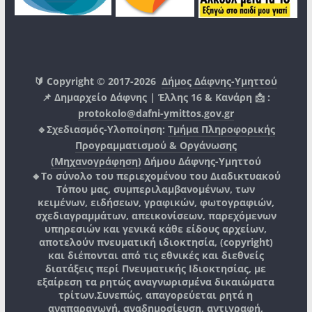
🔰 Copyright © 2017-2026
Δήμος Δάφνης-Υμηττού
📌 Δημαρχείο Δάφνης | Έλλης 16 & Κανάρη 📩 :
protokolo@dafni-ymittos.gov.gr
🔹Σχεδιασμός-Υλοποίηση:
Τμήμα Πληροφορικής
Προγραμματισμού & Οργάνωσης
(Μηχανογράφηση)
Δήμου Δάφνης-Υμηττού
🔸Το σύνολο του περιεχομένου του Διαδικτυακού
Τόπου μας, συμπεριλαμβανομένων, των
κειμένων, ειδήσεων, γραφικών, φωτογραφιών,
σχεδιαγραμμάτων, απεικονίσεων, παρεχόμενων
υπηρεσιών και γενικά κάθε είδους αρχείων,
αποτελούν πνευματική ιδιοκτησία, (copyright)
και διέπονται από τις εθνικές και διεθνείς
διατάξεις περί Πνευματικής Ιδιοκτησίας, με
εξαίρεση τα ρητώς αναγνωρισμένα δικαιώματα
τρίτων.
Συνεπώς, απαγορεύεται ρητά η
αναπαραγωγή, αναδημοσίευση, αντιγραφή,