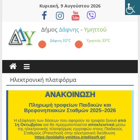
Skip
Κυριακή, 9 Αυγούστου 2026
to
content
Δήμος
Δάφνης
-
Υμηττού
Δάφνη
33°C
Υμηττός
33°C
Ηλεκτρονική πλατφόρμα