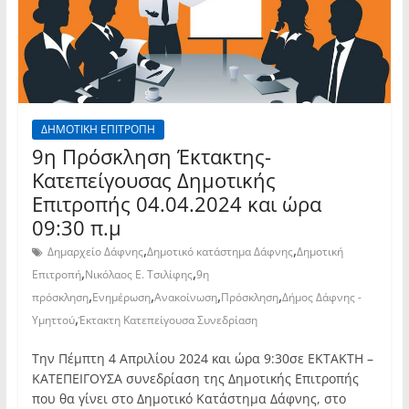
ΔΗΜΟΤΙΚΗ ΕΠΙΤΡΟΠΗ
9η Πρόσκληση Έκτακτης-
Κατεπείγουσας Δημοτικής
Επιτροπής 04.04.2024 και ώρα
09:30 π.μ
,
,
Δημαρχείο Δάφνης
Δημοτικό κατάστημα Δάφνης
Δημοτική
,
,
Επιτροπή
Νικόλαος Ε. Τσιλίφης
9η
,
,
,
,
πρόσκληση
Ενημέρωση
Ανακοίνωση
Πρόσκληση
Δήμος Δάφνης -
,
Υμηττού
Έκτακτη Κατεπείγουσα Συνεδρίαση
Την Πέμπτη 4 Απριλίου 2024 και ώρα 9:30σε ΕΚΤΑΚΤΗ –
ΚΑΤΕΠΕΙΓΟΥΣΑ συνεδρίαση της Δημοτικής Επιτροπής
που θα γίνει στο Δημοτικό Κατάστημα Δάφνης, στο