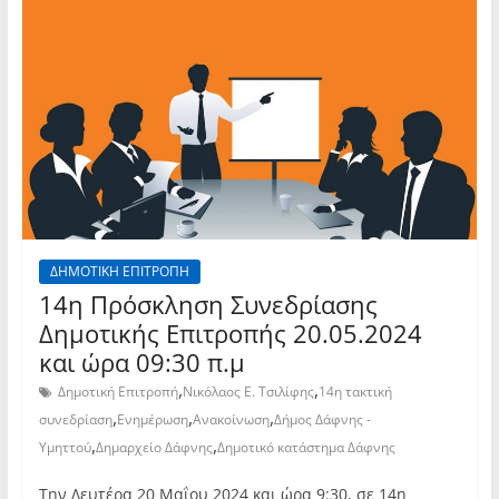
ΔΗΜΟΤΙΚΗ ΕΠΙΤΡΟΠΗ
14η Πρόσκληση Συνεδρίασης
Δημοτικής Επιτροπής 20.05.2024
και ώρα 09:30 π.μ
,
,
Δημοτική Επιτροπή
Νικόλαος Ε. Τσιλίφης
14η τακτική
,
,
,
συνεδρίαση
Ενημέρωση
Ανακοίνωση
Δήμος Δάφνης -
,
,
Υμηττού
Δημαρχείο Δάφνης
Δημοτικό κατάστημα Δάφνης
Την Δευτέρα 20 Μαΐου 2024 και ώρα 9:30, σε 14η