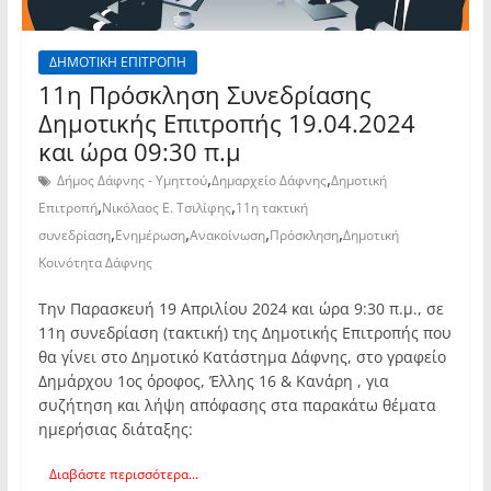
ΔΗΜΟΤΙΚΗ ΕΠΙΤΡΟΠΗ
11η Πρόσκληση Συνεδρίασης
Δημοτικής Επιτροπής 19.04.2024
και ώρα 09:30 π.μ
,
,
Δήμος Δάφνης - Υμηττού
Δημαρχείο Δάφνης
Δημοτική
,
,
Επιτροπή
Νικόλαος Ε. Τσιλίφης
11η τακτική
,
,
,
,
συνεδρίαση
Ενημέρωση
Ανακοίνωση
Πρόσκληση
Δημοτική
Κοινότητα Δάφνης
Την Παρασκευή 19 Απριλίου 2024 και ώρα 9:30 π.μ., σε
11η συνεδρίαση (τακτική) της Δημοτικής Επιτροπής που
θα γίνει στο Δημοτικό Κατάστημα Δάφνης, στο γραφείο
Δημάρχου 1ος όροφος, Έλλης 16 & Κανάρη , για
συζήτηση και λήψη απόφασης στα παρακάτω θέματα
ημερήσιας διάταξης:
Διαβάστε περισσότερα...