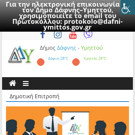
Για την ηλεκτρονική επικοινωνία με
τον Δήμο Δάφνης–Υμηττού,
χρησιμοποιείτε το email του
Πρωτοκόλλου:
protokolo@dafni-
Skip
Σάββατο, 8 Αυγούστου 2026
ymittos.gov.gr
to
content
Δήμος
Δάφνης
-
Υμηττού
Δάφνη
28°C
Υμηττός
28°C
Δημοτική Επιτροπή