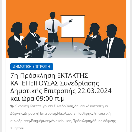
ΔΗΜΟΤΙΚΗ ΕΠΙΤΡΟΠΗ
7η Πρόσκληση ΕΚΤΑΚΤΗΣ –
ΚΑΤΕΠΕΙΓΟΥΣΑΣ Συνεδρίασης
Δημοτικής Επιτροπής 22.03.2024
και ώρα 09:00 π.μ
,
Έκτακτη Κατεπείγουσα Συνεδρίαση
Δημοτικό κατάστημα
,
,
,
Δάφνης
Δημοτική Επιτροπή
Νικόλαος Ε. Τσιλίφης
7η τακτική
,
,
,
,
συνεδρίαση
Ενημέρωση
Ανακοίνωση
Πρόσκληση
Δήμος Δάφνης -
Υμηττού