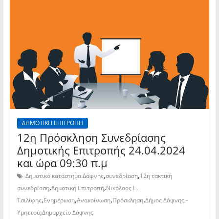
ΔΗΜΟΤΙΚΗ ΕΠΙΤΡΟΠΗ
12η Πρόσκληση Συνεδρίασης
Δημοτικής Επιτροπής 24.04.2024
και ώρα 09:30 π.μ
,
,
Δημοτικό κατάστημα Δάφνης
συνεδρίαση
12η τακτική
,
,
συνεδρίαση
Δημοτική Επιτροπή
Νικόλαος Ε.
,
,
,
,
Τσιλίφης
Ενημέρωση
Ανακοίνωση
Πρόσκληση
Δήμος Δάφνης -
,
Υμηττού
Δημαρχείο Δάφνης