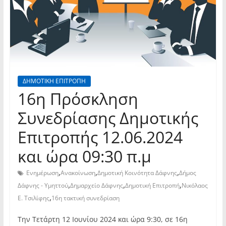
ΔΗΜΟΤΙΚΗ ΕΠΙΤΡΟΠΗ
16η Πρόσκληση
Συνεδρίασης Δημοτικής
Επιτροπής 12.06.2024
και ώρα 09:30 π.μ
,
,
,
Ενημέρωση
Ανακοίνωση
Δημοτική Κοινότητα Δάφνης
Δήμος
,
,
,
Δάφνης - Υμηττού
Δημαρχείο Δάφνης
Δημοτική Επιτροπή
Νικόλαος
,
Ε. Τσιλίφης
16η τακτική συνεδρίαση
Την Τετάρτη 12 Ιουνίου 2024 και ώρα 9:30, σε 16η