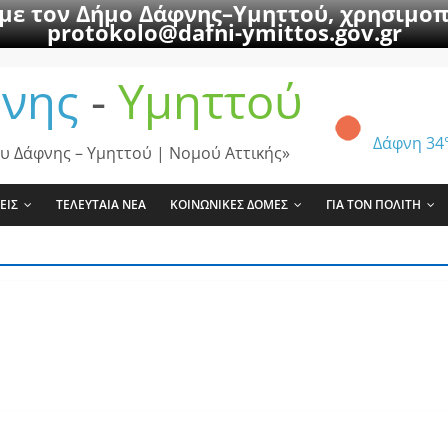
 με τον Δήμο Δάφνης–Υμηττού, χρησιμοπ
protokolo@dafni-ymittos.gov.gr
νης
-
Υμηττού
Δάφνη
34
υ Δάφνης – Υμηττού | Νομού Αττικής»
ΕΙΣ
ΤΕΛΕΥΤΑΙΑ ΝΕΑ
ΚΟΙΝΩΝΙΚΕΣ ΔΟΜΕΣ
ΓΙΑ ΤΟΝ ΠΟΛΙΤΗ