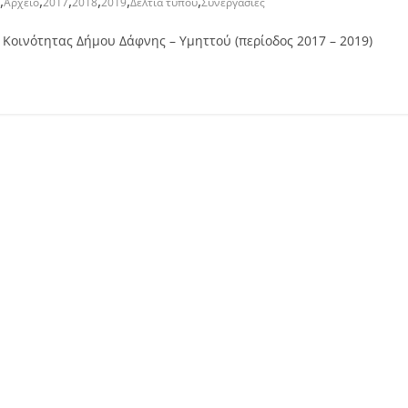
,
,
,
,
,
,
Αρχείο
2017
2018
2019
Δελτία τύπου
Συνεργασίες
Κοινότητας Δήμου Δάφνης – Υμηττού (περίοδος 2017 – 2019)