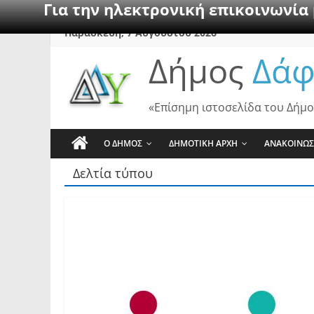
Για την ηλεκτρονική επικοινωνία
Skip
Παρασκευή, 7 Αυγούστου 2026
to
Δήμος
Δάφ
content
«Επίσημη ιστοσελίδα του Δήμο
Ο ΔΗΜΟΣ
ΔΗΜΟΤΙΚΗ ΑΡΧΗ
ΑΝΑΚΟΙΝΩΣ
Δελτία τύπου