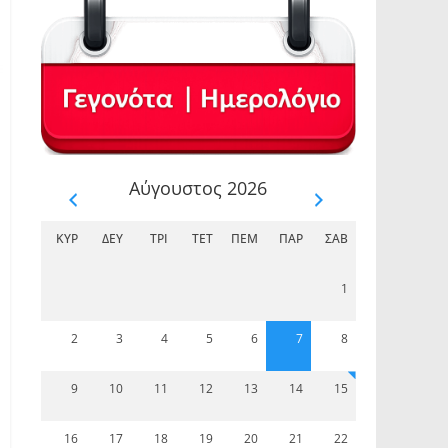
Αύγουστος 2026
ΚΥΡ
ΔΕΥ
ΤΡΊ
ΤΕΤ
ΠΈΜ
ΠΑΡ
ΣΆΒ
1
2
3
4
5
6
7
8
9
10
11
12
13
14
15
16
17
18
19
20
21
22