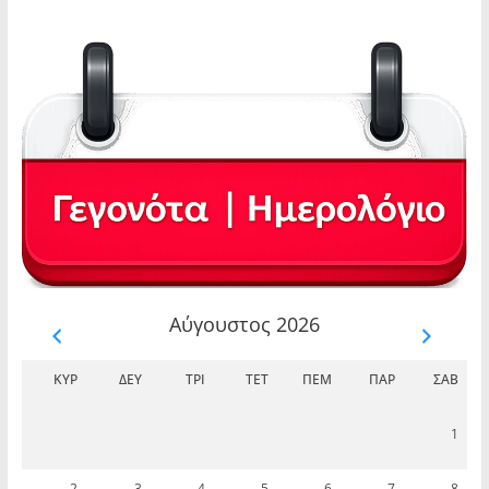
Αύγουστος 2026
ΚΥΡ
ΔΕΥ
ΤΡΊ
ΤΕΤ
ΠΈΜ
ΠΑΡ
ΣΆΒ
1
2
3
4
5
6
7
8