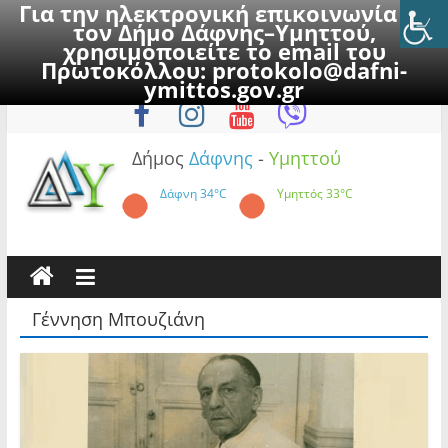
Για την ηλεκτρονική επικοινωνία με
τον Δήμο Δάφνης–Υμηττού,
χρησιμοποιείτε το email του
Πρωτοκόλλου:
protokolo@dafni-
Skip
Κυριακή, 9 Αυγούστου 2026
ymittos.gov.gr
to
content
Δήμος
Δάφνης
-
Υμηττού
Δάφνη
34°C
Υμηττός
33°C
Γέννηση Μπουζιάνη