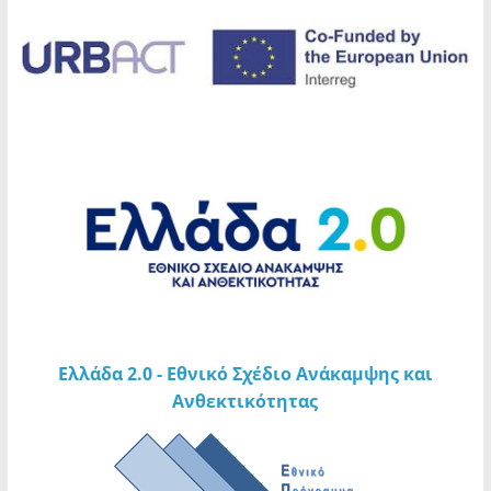
και τους εθελοντές
Αποτελέσματα της ΣΟΧ 1/2026 Ανακοίνωσης
Ανακοίνωση | Αποκαταστάθηκε η λειτουργία
του οδοφωτισμού στις οδούς Λάμπρου
Κατσώνη, Ναυάρχου Βότση, Πλούτωνος,
Αριστοτέλους, καθώς και σε τμήμα της οδού
Κυμοθόης
ΠΡΟΚΗΡΥΞΕΙΣ ΚΥΛΙΚΕΙΩΝ
Ελλάδα 2.0 - Εθνικό Σχέδιο Ανάκαμψης και
Ανθεκτικότητας
Δευτέρα 03.08.2026 | Εφαρμογή μέτρου