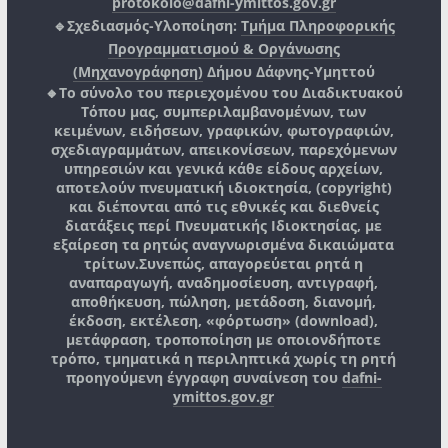
protokolo@dafni-ymittos.gov.gr
🔹Σχεδιασμός-Υλοποίηση:
Τμήμα Πληροφορικής
Προγραμματισμού & Οργάνωσης
(Μηχανογράφηση)
Δήμου Δάφνης-Υμηττού
🔸Το σύνολο του περιεχομένου του Διαδικτυακού
Τόπου μας, συμπεριλαμβανομένων, των
κειμένων, ειδήσεων, γραφικών, φωτογραφιών,
σχεδιαγραμμάτων, απεικονίσεων, παρεχόμενων
υπηρεσιών και γενικά κάθε είδους αρχείων,
αποτελούν πνευματική ιδιοκτησία, (copyright)
και διέπονται από τις εθνικές και διεθνείς
διατάξεις περί Πνευματικής Ιδιοκτησίας, με
εξαίρεση τα ρητώς αναγνωρισμένα δικαιώματα
τρίτων.
Συνεπώς, απαγορεύεται ρητά η
αναπαραγωγή, αναδημοσίευση, αντιγραφή,
αποθήκευση, πώληση, μετάδοση, διανομή,
έκδοση, εκτέλεση, «φόρτωση» (download),
μετάφραση, τροποποίηση με οποιονδήποτε
τρόπο, τμηματικά η περιληπτικά χωρίς τη ρητή
προηγούμενη έγγραφη συναίνεση του
dafni-
ymittos.gov.gr