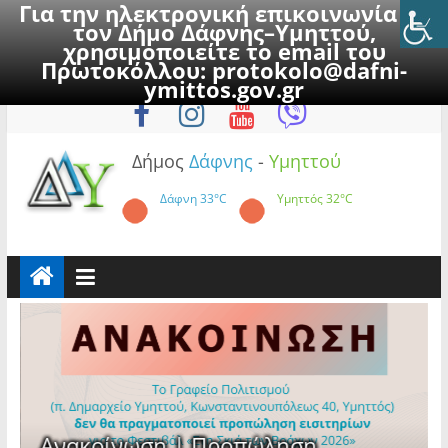
Για την ηλεκτρονική επικοινωνία με
τον Δήμο Δάφνης–Υμηττού,
χρησιμοποιείτε το email του
Πρωτοκόλλου:
protokolo@dafni-
Skip
Κυριακή, 9 Αυγούστου 2026
ymittos.gov.gr
to
content
Δήμος
Δάφνης
-
Υμηττού
Δάφνη
33°C
Υμηττός
32°C
Ανακοίνωση | Προπώληση