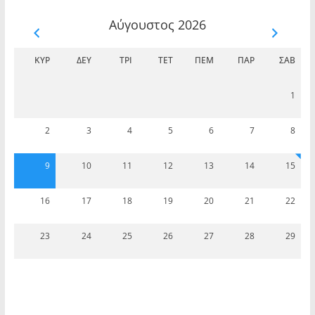
των κυλικείων και του περιβάλλοντος χώρου
του Θεάτρου Βράχων
Αύγουστος 2026
ΚΥΡ
ΔΕΥ
ΤΡΊ
ΤΕΤ
ΠΈΜ
ΠΑΡ
ΣΆΒ
1
2
3
4
5
6
7
8
“Αποτελέσματα της ΣΟΧ 2/2025 | Ανακοίνωσης
πρόσληψης προσωπικού ορισμένου χρόνου”.
9
10
11
12
13
14
15
16
17
18
19
20
21
22
23
24
25
26
27
28
29