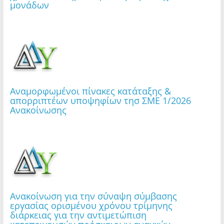
μονάδων
εισιτηρίων Φεστιβάλ «Στη Σκιά των Βράχων
2026»
Αναμορφωμένοι πίνακες κατάταξης &
απορριπτέων υποψηφίων τησ ΣΜΕ 1/2026
Τετάρτη 05.08.2026 | Εφαρμογή μέτρου
Ανακοίνωσης
προληπτικής απαγόρευσης διέλευσης,
παραμονής και κυκλοφορίας σε δασικές
εκτάσεις, πάρκα και άλση
Ανακοίνωση για την σύναψη σύμβασης
εργασίας ορισμένου χρόνου τρίμηνης
διάρκειας για την αντιμετώπιση
Τρίτη 04.08.2026 | Εφαρμογή μέτρου