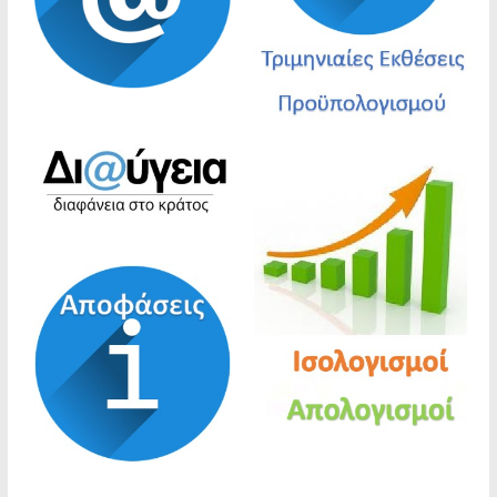
προληπτικής απαγόρευσης διέλευσης,
παραμονής και κυκλοφορίας σε δασικές
εκτάσεις, πάρκα και άλση
ΑΝΑΚΟΙΝΩΣΗ ΓΙΑ ΤΗ ΣΥΝΑΨΗ ΣΥΜΒΑΣΗΣ
ΕΡΓΑΣΙΑΣ ΟΡΙΣΜΕΝΟΥ ΧΡΟΝΟΥ ΠΕΝΤΑΜΗΝΗΣ
ΔΙΑΡΚΕΙΑΣ ΓΙΑ ΤΗΝ ΑΝΤΙΜΕΤΏΠΙΣΗ
ΚΑΤΕΠΕΙΓΟΥΣΏΝ ΠΡΟΣΚΑΙΡΏΝ ΑΝΑΓΚΏΝ
ΠΥΡΑΣΦΑΛΕΙΑΣ
“Ανακοίνωση πρόσληψης προσωπικού με
σύμβαση εργασίας ιδιωτικού δικαίου