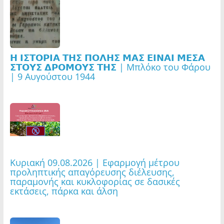
𝝜 𝝞𝝨𝝩𝝤𝝦𝝞𝝖 𝝩𝝜𝝨 𝝥𝝤𝝠𝝜𝝨 𝝡𝝖𝝨 𝝚𝝞𝝢𝝖𝝞 𝝡𝝚𝝨𝝖
𝝨𝝩𝝤𝝪𝝨 𝝙𝝦𝝤𝝡𝝤𝝪𝝨 𝝩𝝜𝝨 | Μπλόκο του Φάρου
| 9 Αυγούστου 1944
Κυριακή 09.08.2026 | Εφαρμογή μέτρου
προληπτικής απαγόρευσης διέλευσης,
παραμονής και κυκλοφορίας σε δασικές
εκτάσεις, πάρκα και άλση