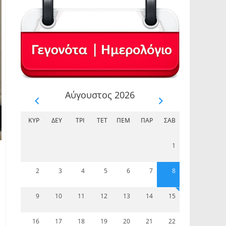
Αύγουστος 2026
ΚΥΡ
ΔΕΥ
ΤΡΊ
ΤΕΤ
ΠΈΜ
ΠΑΡ
ΣΆΒ
1
2
3
4
5
6
7
8
9
10
11
12
13
14
15
16
17
18
19
20
21
22