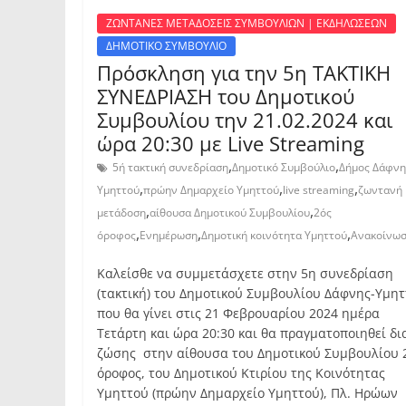
ΖΩΝΤΑΝΕΣ ΜΕΤΑΔΟΣΕΙΣ ΣΥΜΒΟΥΛΙΩΝ | ΕΚΔΗΛΩΣΕΩΝ
ΔΗΜΟΤΙΚΟ ΣΥΜΒΟΥΛΙΟ
Πρόσκληση για την 5η ΤΑΚΤΙΚΗ
ΣΥΝΕΔΡΙΑΣΗ του Δημοτικού
Συμβουλίου την 21.02.2024 και
ώρα 20:30 με Live Streaming
,
,
5ή τακτική συνεδρίαση
Δημοτικό Συμβούλιο
Δήμος Δάφνη
,
,
,
Υμηττού
πρώην Δημαρχείο Υμηττού
live streaming
ζωντανή
,
,
μετάδοση
αίθουσα Δημοτικού Συμβουλίου
2ός
,
,
,
όροφος
Ενημέρωση
Δημοτική κοινότητα Υμηττού
Ανακοίνω
Καλείσθε να συμμετάσχετε στην 5η συνεδρίαση
(τακτική) του Δημοτικού Συμβουλίου Δάφνης-Υμη
που θα γίνει στις 21 Φεβρουαρίου 2024 ημέρα
Τετάρτη και ώρα 20:30 και θα πραγματοποιηθεί δι
ζώσης στην αίθουσα του Δημοτικού Συμβουλίου 
όροφος, του Δημοτικού Κτιρίου της Κοινότητας
Υμηττού (πρώην Δημαρχείο Υμηττού), Πλ. Ηρώων