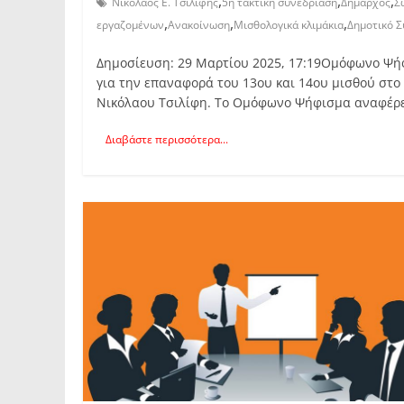
,
,
,
Νικόλαος Ε. Τσιλίφης
5ή τακτική συνεδρίαση
Δήμαρχος
Σ
,
,
,
εργαζομένων
Ανακοίνωση
Μισθολογικά κλιμάκια
Δημοτικό 
Δημοσίευση: 29 Μαρτίου 2025, 17:19Ομόφωνο Ψή
για την επαναφορά του 13ου και 14ου μισθού στο
Νικόλαου Τσιλίφη. Το Ομόφωνο Ψήφισμα αναφέρε
Διαβάστε περισσότερα...