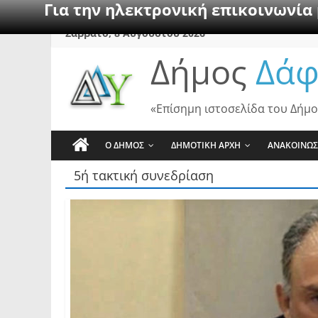
Για την ηλεκτρονική επικοινωνία
Skip
Σάββατο, 8 Αυγούστου 2026
to
Δήμος
Δάφ
content
«Επίσημη ιστοσελίδα του Δήμο
Ο ΔΗΜΟΣ
ΔΗΜΟΤΙΚΗ ΑΡΧΗ
ΑΝΑΚΟΙΝΩΣ
5ή τακτική συνεδρίαση