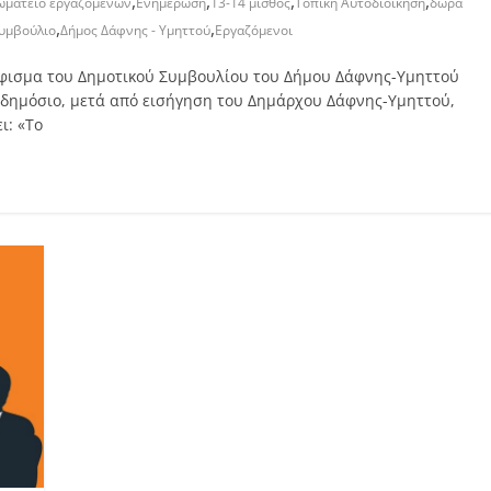
,
,
,
,
ωματείο εργαζομένων
Ενημέρωση
13-14 μισθός
Τοπική Αυτοδιοίκηση
δώρα
,
,
Συμβούλιο
Δήμος Δάφνης - Υμηττού
Εργαζόμενοι
φισμα του Δημοτικού Συμβουλίου του Δήμου Δάφνης-Υμηττού
 δημόσιο, μετά από εισήγηση του Δημάρχου Δάφνης-Υμηττού,
ι: «Το