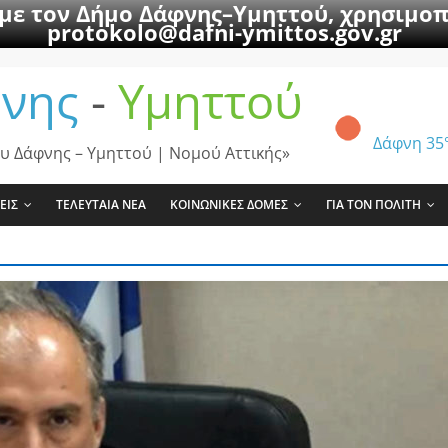
 με τον Δήμο Δάφνης–Υμηττού, χρησιμοπ
protokolo@dafni-ymittos.gov.gr
νης
-
Υμηττού
Δάφνη
35
υ Δάφνης – Υμηττού | Νομού Αττικής»
ΕΙΣ
ΤΕΛΕΥΤΑΙΑ ΝΕΑ
ΚΟΙΝΩΝΙΚΕΣ ΔΟΜΕΣ
ΓΙΑ ΤΟΝ ΠΟΛΙΤΗ