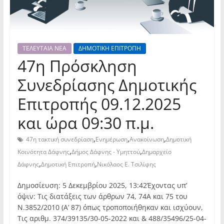
ΤΕΛΕΥΤΑΙΑ ΝΕΑ
ΔΗΜΟΤΙΚΗ ΕΠΙΤΡΟΠΗ
47η Πρόσκληση
Συνεδρίασης Δημοτικής
Επιτροπής 09.12.2025
και ώρα 09:30 π.μ.
,
,
,
47η τακτική συνεδρίαση
Ενημέρωση
Ανακοίνωση
Δημοτική
,
,
Κοινότητα Δάφνης
Δήμος Δάφνης - Υμηττού
Δημαρχείο
,
,
Δάφνης
Δημοτική Επιτροπή
Νικόλαος Ε. Τσιλίφης
Δημοσίευση: 5 Δεκεμβρίου 2025, 13:42Έχοντας υπ’
όψιν: Τις διατάξεις των άρθρων 74, 74Α και 75 του
Ν.3852/2010 (Α’ 87) όπως τροποποιήθηκαν και ισχύουν,
Τις αριθμ. 374/39135/30-05-2022 και & 488/35496/25-04-