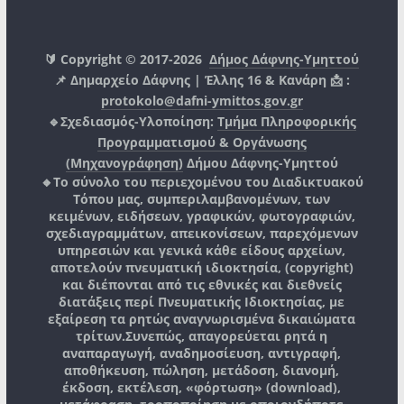
🔰 Copyright © 2017-2026
Δήμος Δάφνης-Υμηττού
📌 Δημαρχείο Δάφνης | Έλλης 16 & Κανάρη 📩 :
protokolo@dafni-ymittos.gov.gr
🔹Σχεδιασμός-Υλοποίηση:
Τμήμα Πληροφορικής
Προγραμματισμού & Οργάνωσης
(Μηχανογράφηση)
Δήμου Δάφνης-Υμηττού
🔸Το σύνολο του περιεχομένου του Διαδικτυακού
Τόπου μας, συμπεριλαμβανομένων, των
κειμένων, ειδήσεων, γραφικών, φωτογραφιών,
σχεδιαγραμμάτων, απεικονίσεων, παρεχόμενων
υπηρεσιών και γενικά κάθε είδους αρχείων,
αποτελούν πνευματική ιδιοκτησία, (copyright)
και διέπονται από τις εθνικές και διεθνείς
διατάξεις περί Πνευματικής Ιδιοκτησίας, με
εξαίρεση τα ρητώς αναγνωρισμένα δικαιώματα
τρίτων.
Συνεπώς, απαγορεύεται ρητά η
αναπαραγωγή, αναδημοσίευση, αντιγραφή,
αποθήκευση, πώληση, μετάδοση, διανομή,
έκδοση, εκτέλεση, «φόρτωση» (download),