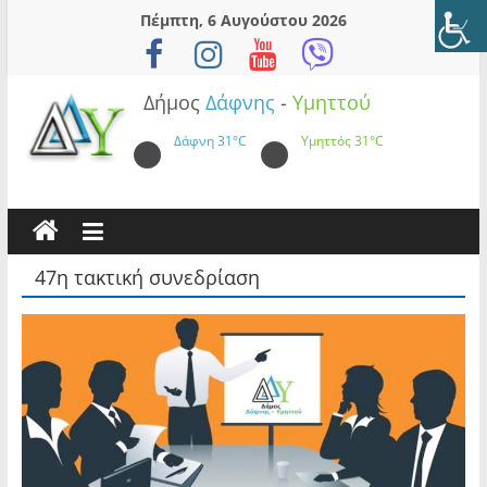
Skip
Πέμπτη, 6 Αυγούστου 2026
to
content
Δήμος
Δάφνης
-
Υμηττού
Δάφνη
31°C
Υμηττός
31°C
47η τακτική συνεδρίαση