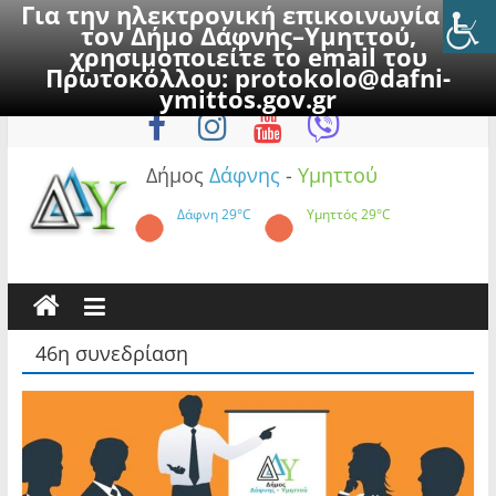
Για την ηλεκτρονική επικοινωνία με
τον Δήμο Δάφνης–Υμηττού,
χρησιμοποιείτε το email του
Πρωτοκόλλου:
protokolo@dafni-
Skip
Σάββατο, 8 Αυγούστου 2026
ymittos.gov.gr
to
content
Δήμος
Δάφνης
-
Υμηττού
Δάφνη
29°C
Υμηττός
29°C
46η συνεδρίαση