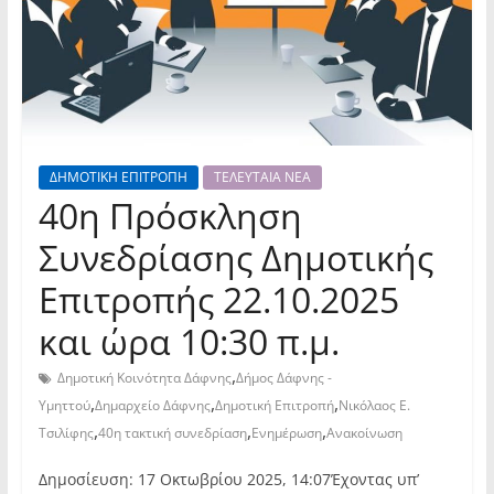
ΔΗΜΟΤΙΚΗ ΕΠΙΤΡΟΠΗ
ΤΕΛΕΥΤΑΙΑ ΝΕΑ
40η Πρόσκληση
Συνεδρίασης Δημοτικής
Επιτροπής 22.10.2025
και ώρα 10:30 π.μ.
,
Δημοτική Κοινότητα Δάφνης
Δήμος Δάφνης -
,
,
,
Υμηττού
Δημαρχείο Δάφνης
Δημοτική Επιτροπή
Νικόλαος Ε.
,
,
,
Τσιλίφης
40η τακτική συνεδρίαση
Ενημέρωση
Ανακοίνωση
Δημοσίευση: 17 Οκτωβρίου 2025, 14:07Έχοντας υπ’