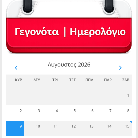
Αύγουστος 2026
ΚΥΡ
ΔΕΥ
ΤΡΊ
ΤΕΤ
ΠΈΜ
ΠΑΡ
ΣΆΒ
1
2
3
4
5
6
7
8
9
10
11
12
13
14
15