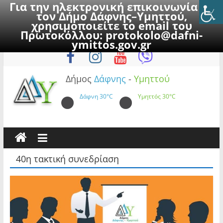
Για την ηλεκτρονική επικοινωνία με
τον Δήμο Δάφνης–Υμηττού,
χρησιμοποιείτε το email του
Πρωτοκόλλου:
protokolo@dafni-
Skip
Κυριακή, 9 Αυγούστου 2026
ymittos.gov.gr
to
content
Δήμος
Δάφνης
-
Υμηττού
Δάφνη
30°C
Υμηττός
30°C
40η τακτική συνεδρίαση